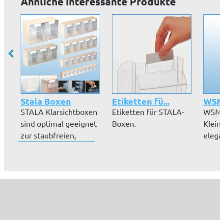
Ähnliche interessante Produkte
Stala Boxen
Etiketten fü...
WS
STALA Klarsichtboxen
Etiketten für STALA-
WSM
sind optimal geeignet
Boxen.
Klein
zur staubfreien,
eleg
ordentl...
übers