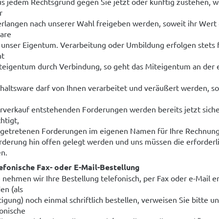
us jedem Rechtsgrund gegen Sie jetzt oder künftig zustehen, w
r
erlangen nach unserer Wahl freigeben werden, soweit ihr Wert
are
t unser Eigentum. Verarbeitung oder Umbildung erfolgen stets fü
ht
iteigentum durch Verbindung, so geht das Miteigentum an der e
haltsware darf von Ihnen verarbeitet und veräußert werden, sol
rverkauf entstehenden Forderungen werden bereits jetzt sich
htigt,
bgetretenen Forderungen im eigenen Namen für Ihre Rechnung
rderung hin offen gelegt werden und uns müssen die erforder
n.
lefonische Fax- oder E-Mail-Bestellung
 nehmen wir Ihre Bestellung telefonisch, per Fax oder e-Mail 
en (als
igung) noch einmal schriftlich bestellen, verweisen Sie bitte un
fonische