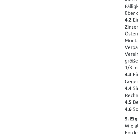
Fällig
über 
4.2
Ei
Zinse
Öster
Monta
Verpa
Verei
größe
1/3 m
4.3
Ei
Gegen
4.4
Si
Rechn
4.5
Be
4.6
So
5. Ei
Wie a
Forde