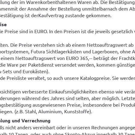
llung der im Warenkorbenthaltenen Waren ab. Die Bestätigung 
menmit der Annahme der Bestellung unmittelbarnach dem Absen
Bestätigung ist derKaufvertrag zustande gekommen.
eise
le Preise sind in EURO. In den Preisen ist die jeweils gesetzli
lten. Die Preise verstehen sich ab einem Nettoauftragswert ab 
portsystemen, Futura Sichtlagerkästen und Lagerboxen, ohne A
 einem Nettoauftragswert von EURO 365,-- beträgt der Frachtko
die Ware per Paketdienst versendet werden, kommen günstige
-Sets und Eurokästen).
de Preisliste veraltet, so auch unsere Katalogpreise. Sie werde
ksichtigen verbesserte Einkaufsmöglichkeiten ebenso wie verä
derungen während des Jahres sind selten, aber möglich. Letzten
agsbestätigung ausgewiesenen Preise, insbesondere bei Produ
iegen. (z.B. Stahl, Aluminium, Kunststoffe).
hlung und Verrechnung
lls nicht anders vereinbart oder in unseren Rechnungen angege
halb 10 Tagen, oder auch ohne Skonto-Abzug innerhalb 30 Tagen