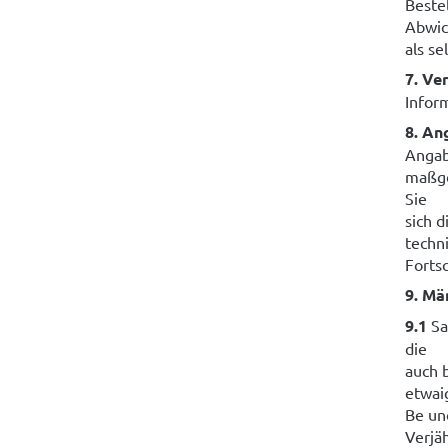
Beste
Abwic
als s
7. Ve
Infor
8. An
Angab
maßge
Sie
sich d
techn
Forts
9. Mä
9.1
Sa
die
auch b
etwai
Be un
Verjä