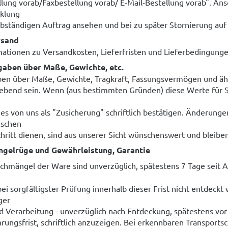
llung vorab/Faxbestellung vorab/ E-Mail-Bestellung vorab". An
klung
elbständigen Auftrag ansehen und bei zu später Stornierung auf
rsand
mationen zu Versandkosten, Lieferfristen und Lieferbedingung
gaben über Maße, Gewichte, etc.
en über Maße, Gewichte, Tragkraft, Fassungsvermögen und äh
bend sein. Wenn (aus bestimmten Gründen) diese Werte für S
ies von uns als "Zusicherung" schriftlich bestätigen. Änderunge
ischen
chritt dienen, sind aus unserer Sicht wünschenswert und bleibe
ngelrüge und Gewährleistung, Garantie
chmängel der Ware sind unverzüglich, spätestens 7 Tage seit A
ei sorgfältigster Prüfung innerhalb dieser Frist nicht entdeckt
ger
d Verarbeitung - unverzüglich nach Entdeckung, spätestens vor
hrungsfrist, schriftlich anzuzeigen. Bei erkennbaren Transports