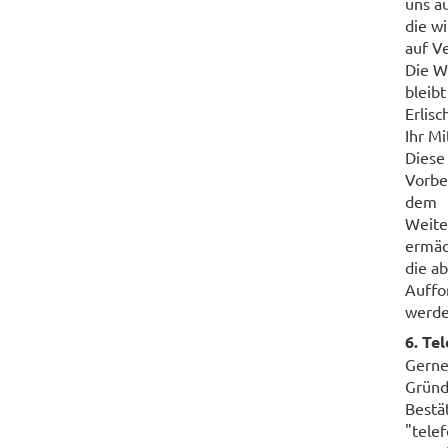
uns a
die wi
auf V
Die W
bleib
Erlisc
Ihr M
Diese
Vorbe
dem
Weite
ermäc
die a
Auffo
werde
6. Te
Gerne
Gründ
Bestät
"tele