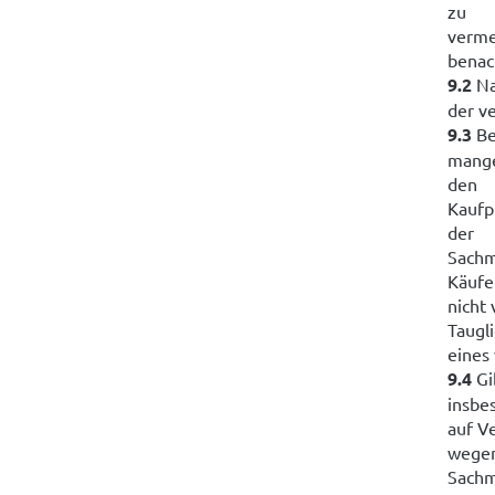
zu
verme
benac
9.2
Na
der v
9.3
Be
mange
den
Kaufp
der
Sachm
Käufe
nicht
Taugli
eines
9.4
Gi
insbe
auf V
wegen
Sachm