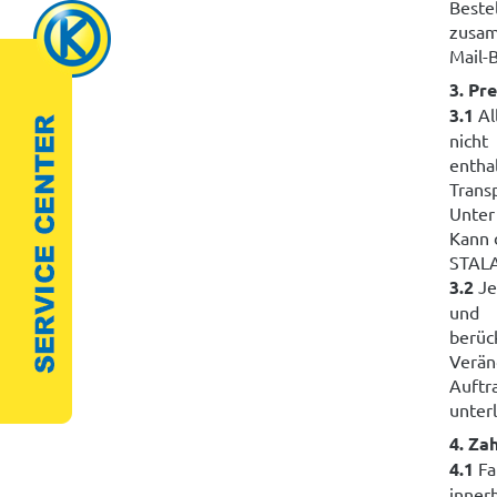
Beste
zusam
Mail-
3. Pr
3.1
Al
nicht
entha
Trans
Unter
Kann 
STALA
3.2
Je
und
berüc
Verän
Auftr
unterl
4. Za
4.1
Fa
inner