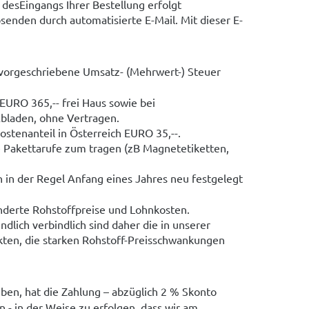
desEingangs Ihrer Bestellung erfolgt
den durch automatisierte E-Mail. Mit dieser E-
ch vorgeschriebene Umsatz- (Mehrwert-) Steuer
EURO 365,-- frei Haus sowie bei
bladen, ohne Vertragen.
stenanteil in Österreich EURO 35,--.
 Pakettarufe zum tragen (zB Magnetetiketten,
n in der Regel Anfang eines Jahres neu festgelegt
nderte Rohstoffpreise und Lohnkosten.
dlich verbindlich sind daher die in unserer
kten, die starken Rohstoff-Preisschwankungen
ben, hat die Zahlung – abzüglich 2 % Skonto
 - in der Weise zu erfolgen, dass wir am