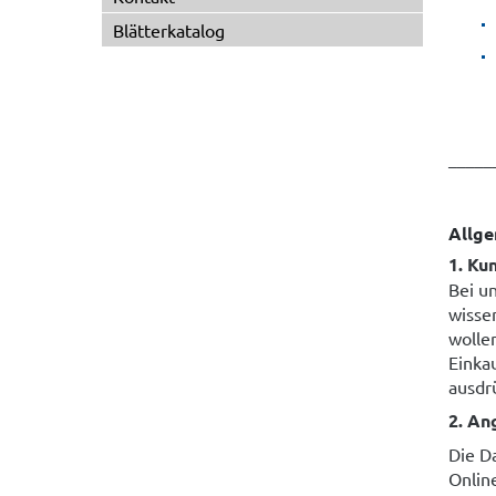
Blätterkatalog
_____
Allge
1. Ku
Bei u
wisse
wollen
Einka
ausdr
2. An
Die D
Onlin