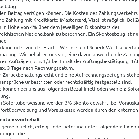
keitstag
den Betrag verfügen können. Die Kosten des Zahlungsverkehrs t
ne Zahlung mit Kreditkarte (Mastercard, Visa) ist möglich. Bei 
n in Höhe von 4% über dem jeweiligen Diskontsatz der
reichischen Nationalbank zu berechnen. Ein Skontoabzug ist nu
ge,
ckung oder von der Fracht. Wechsel und Scheck-Wechselverfah
nbarung. Wir behalten uns vor, eine davon abweichende Zahlung
ren Aufträgen, z.B. 1/3 bei Erhalt der Auftragsbestätigung, 1/
ax. 3 Tage nach Rechnungsdatum.
n Zurückbehaltungsrecht und eine Aufrechnungsbefugnis stehen
ansprüche unbestritten oder rechtskräftig festgestellt sind.
e können bei uns aus folgenden Bezahlmethoden wählen: Sofor
ung.
i Sofortüberweisung werden 3% Skonto gewährt, bei Vorausk
fortüberweisung und Vorauskasse werden durch den externen 
gentumsvorbehalt
llgemein üblich, erfolgt jede Lieferung unter folgendem Eigentu
rungen, die