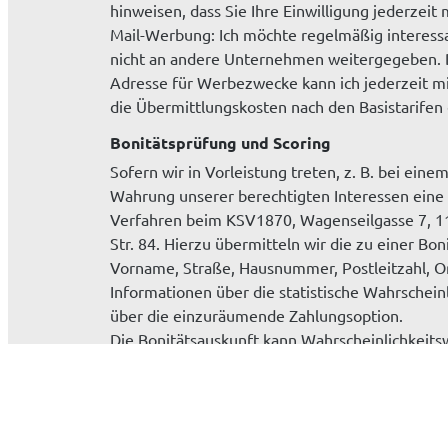
hinweisen, dass Sie Ihre Einwilligung jederzeit
Mail-Werbung: Ich möchte regelmäßig interessa
nicht an andere Unternehmen weitergegeben. D
Adresse für Werbezwecke kann ich jederzeit mit
die Übermittlungskosten nach den Basistarifen
Bonitätsprüfung und Scoring
Sofern wir in Vorleistung treten, z. B. bei ein
Wahrung unserer berechtigten Interessen eine 
Verfahren beim KSV1870, Wagenseilgasse 7, 1
Str. 84. Hierzu übermitteln wir die zu einer 
Vorname, Straße, Hausnummer, Postleitzahl, O
Informationen über die statistische Wahrschein
über die einzuräumende Zahlungsoption.
Die Bonitätsauskunft kann Wahrscheinlichkeitsw
anerkannter mathematisch-statistischer Verfa
Anschriftendaten einfließen. Ihre schutzwür
berücksichtigt. Sie können dieser Prüfung mit 
Folge haben, dass wir Ihnen bestimmte Zahlun