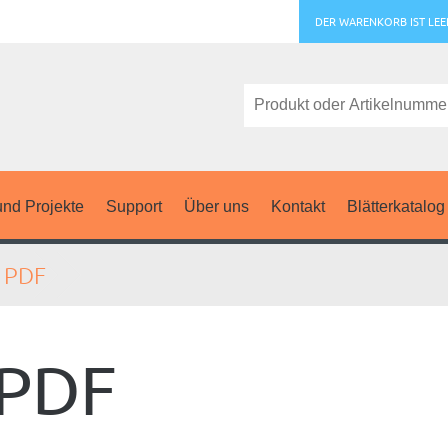
DER WARENKORB IST LEE
nd Projekte
Support
Über uns
Kontakt
Blätterkatalog
s PDF
 PDF