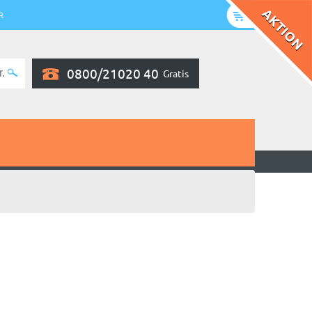
R
0800/21020 40
Gratis