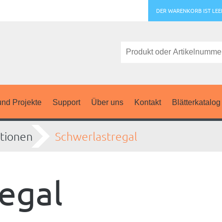
DER WARENKORB IST LEE
nd Projekte
Support
Über uns
Kontakt
Blätterkatalog
tionen
Schwerlastregal
egal