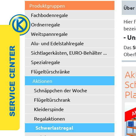
Produktgruppen
Über 
Fachbodenregale
Hier 
Ordnerregale
bezei
Weitspannregale
- Un
Alu- und Edelstahlregale
Das
S
Sichtlagerkästen, EURO-Behälter ...
Oberf
Spezialregale
Flügeltürschränke
Ak
Aktionen
Sc
Schnäppchen der Woche
Pl
Flügeltürschrank
Kleiderspinde
Regalaktionen
Schwerlastregal