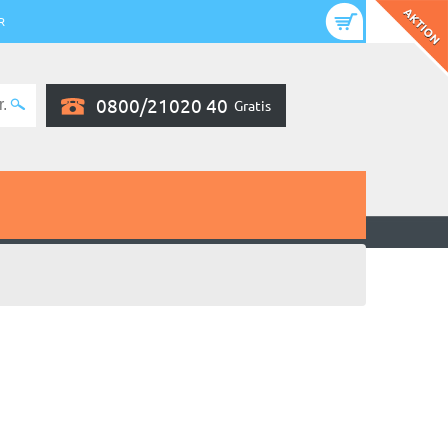
R
0800/21020 40
Gratis