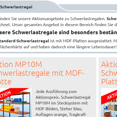
Schwerlastregal
finden Sie unsere Aktionsangebote zu Schwerlastregalen.
Schw
chnet. Unser gesamtes Angebot in diesem Bereich finden Sie 
sere Schwerlastregale sind besonders bestän
tandard-Schwerlastregal
ist mit MDF-Platten ausgestattet: M
lächenhärte auf und haben dadurch eine längere Lebensdauer!
tion MP10M
Akt
hwerlastregale mit MDF-
Schw
atte
Plat
Jede Ausführung zum
Aktionspreis. Schwerlastregal
MP10M im Stecksystem mit
MDF-Böden, Steher blau,
Auflagen orange, Tragkraft