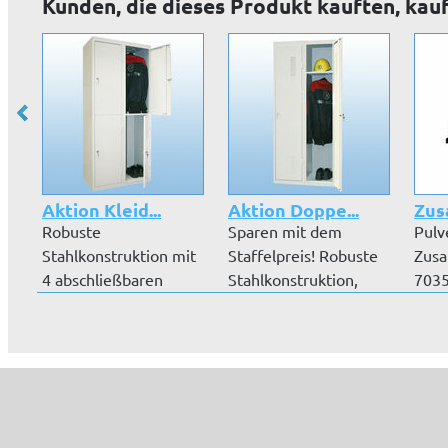
Kunden, die dieses Produkt kauften, kau
Aktion Kleid...
Aktion Doppe...
Zus
Robuste
Sparen mit dem
Pulv
Stahlkonstruktion mit
Staffelpreis! Robuste
Zusa
4 abschließbaren
Stahlkonstruktion,
7035
Türen. Hochwertige
hochwertige...
Klei
P...
Put..