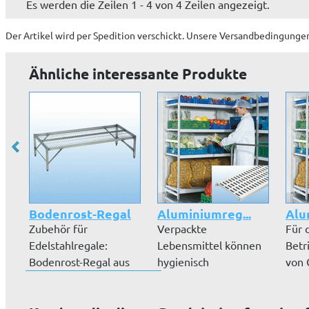
Es werden die Zeilen 1 - 4 von 4 Zeilen angezeigt.
Der Artikel wird
per Spedition
verschickt. Unsere Versandbedingungen
Ähnliche interessante Produkte
Bodenrost-Regal
Aluminiumreg...
Alu
Zubehör für
Verpackte
Für 
Edelstahlregale:
Lebensmittel können
Betr
Bodenrost-Regal aus
hygienisch
von 
Edelstahl, Tragkra...
einwandfrei in diesen
Hotel
Alum...