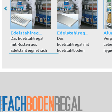
Edelstahlreg...
Edelstahlreg...
Alu
Das Edelstahlregal
Das
Verp
mit Rosten aus
Edelstahlregal mit
Lebe
Edelstahl eignet sich
Edelstahlböden
hygi
für Lager-...
eignet sich ideal für
einw
den Ein...
Alum