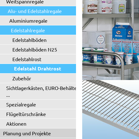
Weitspannregale
Alu- und Edelstahlregale
Aluminiumregale
Edelstahlregale
Edelstahlböden
Edelstahlböden N25
Edelstahlrost
Edelstahl Drahtrost
Zubehör
Sichtlagerkästen, EURO-Behälter
...
Spezialregale
Flügeltürschränke
Aktionen
Planung und Projekte