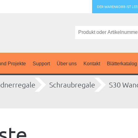
DER WARENKORB IST LEE
nd Projekte
Support
Über uns
Kontakt
Blätterkatalog
dnerregale
Schraubregale
S30 Wan
ste