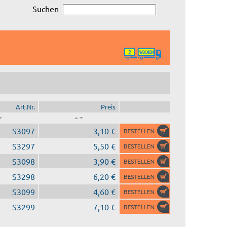
Suchen
Art.Nr.
Preis
S3097
3,10 €
S3297
5,50 €
S3098
3,90 €
S3298
6,20 €
S3099
4,60 €
S3299
7,10 €