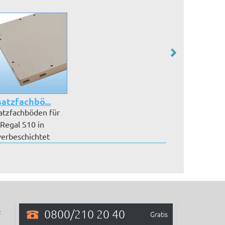
atzfachbö...
atzfachböden für
 Regal S10 in
verbeschichtet
7035 lic...
0800/210 20 40
:
Gratis