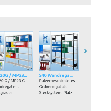
0G / MP23...
S40 Wandrega...
S30 Wandreg
0 G / MP23 G -
Pulverbeschichtetes
Verzinktes Wa
dregal mit
Ordnerregal als
mit Platz für b
tgrauer
Stecksystem. Platz
Ordnern.
orspanplatte mit
für bis zu 9...
Höhenverstell.
..