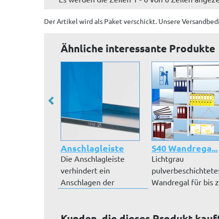
Der Artikel wird
als Paket
verschickt. Unsere Versandbed
Ähnliche interessante Produkte
Anschlagleiste
S40 Wandrega...
Die Anschlagleiste
Lichtgrau
verhindert ein
pulverbeschichtete
Anschlagen der
Wandregal für bis 
Ordner an der Wand...
96 Ordner. Steck...
Kunden, die dieses Produkt kauf