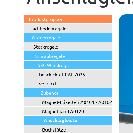
Produktgruppen
Fachbodenregale
Ordnerregale
Steckregale
Schraubregale
S30 Wandregal
beschichtet RAL 7035
verzinkt
Zubehör
Magnet-Etiketten A0101 - A0102
Magnetband A0120
Anschlagleiste
Buchstütze