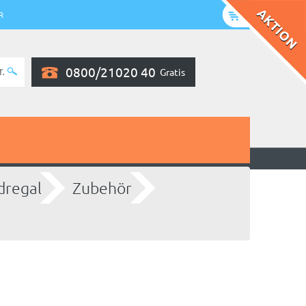
R
0800/21020 40
Gratis
dregal
Zubehör