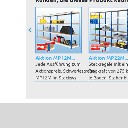
Aktion MP12M...
Aktion MP22M...
Jede Ausführung zum
Steckregale mit ei
Aktionspreis. Schwerlastregal
Tragkraft von 275 
MP12M im Stecksys...
je Boden. Steher b
pu...