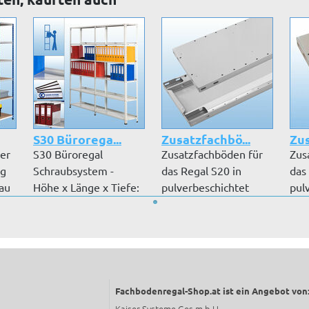
S30 Bürorega...
Zusatzfachbö...
Zus
ner
S30 Büroregal
Zusatzfachböden für
Zus
kg
Schraubsystem -
das Regal S20 in
das
lau
Höhe x Länge x Tiefe:
pulverbeschichtet
pul
2000 mm x 2009...
RAL 7035 lic...
RAL 
Fachbodenregal-Shop.at ist ein Angebot von
Kaiser Systeme Ges.m.b.H.