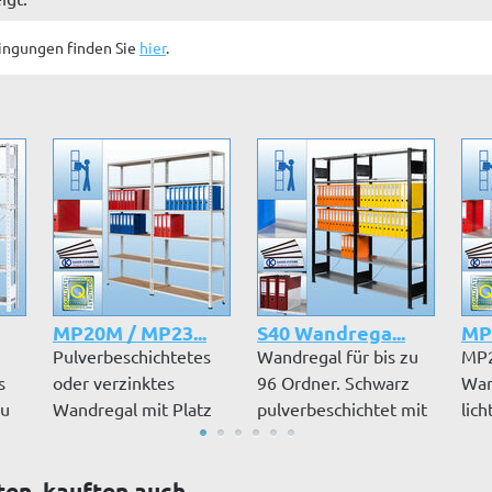
ingungen finden Sie
hier
.
MP20M / MP23...
S40 Wandrega...
MP2
Pulverbeschichtetes
Wandregal für bis zu
MP2
s
oder verzinktes
96 Ordner. Schwarz
Wan
zu
Wandregal mit Platz
pulverbeschichtet mit
lich
für bis zu...
verzi...
Dek
Uml.
ten, kauften auch