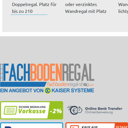
Doppelregal. Platz für
oder verzinktes
Wand
bis zu 210
Wandregal mit Platz
lich
Aktenordner. Zugr...
für bis zu...
Deko
Uml.