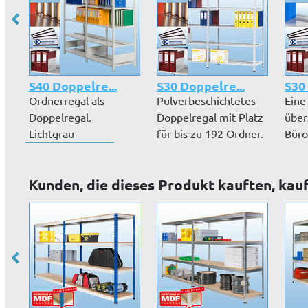
S40 Doppelre...
S30 Doppelre...
S30
Ordnerregal als
Pulverbeschichtetes
Eine
Doppelregal.
Doppelregal mit Platz
über
Lichtgrau
für bis zu 192 Ordner.
Büro
pulverbeschichtet.
Sc...
erfor
Platz für...
Kunden, die dieses Produkt kauften, kau