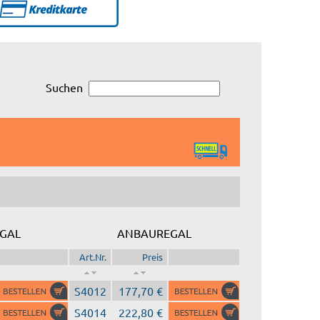
Suchen
GAL
ANBAUREGAL
Art.Nr.
Preis
S4012
177,70 €
S4014
222,80 €