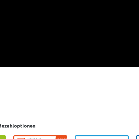
Bezahloptionen
: