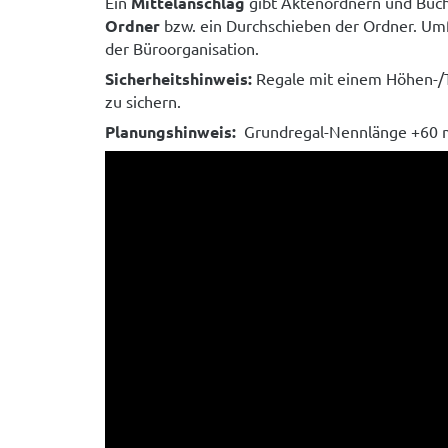
Ein
Mittelanschlag
gibt Aktenordnern und Büch
Ordner
bzw. ein Durchschieben der Ordner. Umf
der Büroorganisation.
Sicherheitshinweis:
Regale mit einem Höhen-/T
zu sichern.
Planungshinweis:
Grundregal-Nennlänge +60 