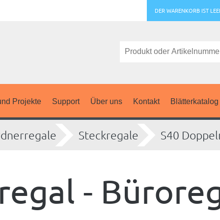
DER WARENKORB IST LEE
nd Projekte
Support
Über uns
Kontakt
Blätterkatalog
dnerregale
Steckregale
S40 Doppel
egal - Büroreg