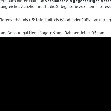
ern nach hinten Halt und
verhindert ein gegenseitiges Vers
angreiches Zubehör macht die S Regalserie zu einem interess
iefenverhältnis > 5:1 sind mittels Wand- oder Fußverankerun
mm, Anbauregal-Nennlänge + 6 mm, Rahmentiefe + 35 mm