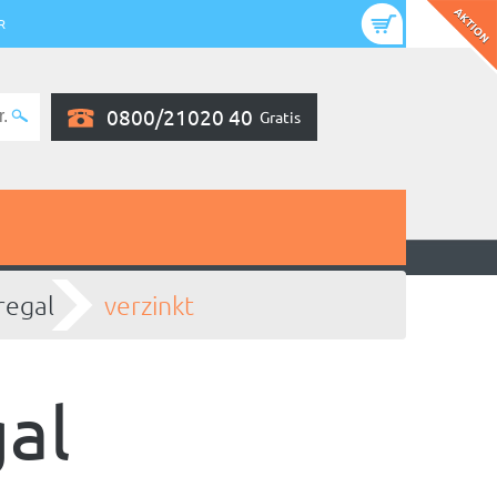
R
0800/21020 40
Gratis
regal
verzinkt
al