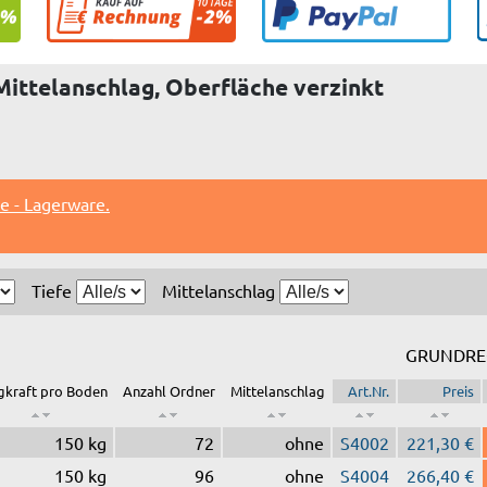
Mittelanschlag, Oberfläche verzinkt
e - Lagerware.
Tiefe
Mittelanschlag
GRUNDRE
gkraft pro Boden
Anzahl Ordner
Mittelanschlag
Art.Nr.
Preis
150 kg
72
ohne
S4002
221,30 €
150 kg
96
ohne
S4004
266,40 €