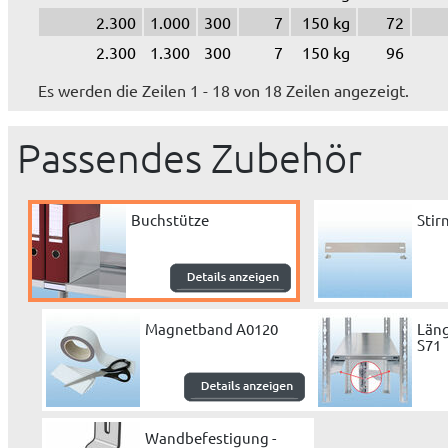
2.300
1.000
300
7
150 kg
72
2.300
1.300
300
7
150 kg
96
Es werden die Zeilen 1 - 18 von 18 Zeilen angezeigt.
Passendes Zubehör
Buchstütze
Sti
Magnetband A0120
Läng
S71
Wandbefestigung -