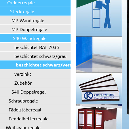
Ordnerregale
Steckregale
MP Wandregale
MP Doppelregale
S40 Wandregale
beschichtet RAL 7035
beschichtet schwarz/grau
beschichtet schwarz/verzinkt
verzinkt
Zubehör
S40 Doppelregal
Schraubregale
Fädelstäberegal
Pendelhefterregale
Weitspannregale