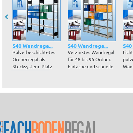
S40 Wandrega...
S40 Wandrega...
S40
Pulverbeschichtetes
Verzinktes Wandregal
Lich
Ordnerregal als
für 48 bis 96 Ordner.
pulv
Stecksystem. Platz
Einfache und schnelle
Wand
für bis zu 9...
Mo...
96 O