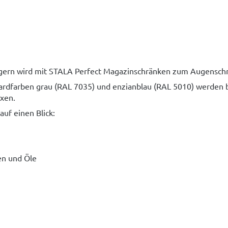
h lagern wird mit STALA Perfect Magazinschränken zum Augensc
dardfarben grau (RAL 7035) und enzianblau (RAL 5010) werden 
xen.
uf einen Blick:
en und Öle