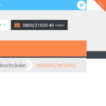
R
0800/21020 40
Gratis
inschränke
WSM45/WSM46