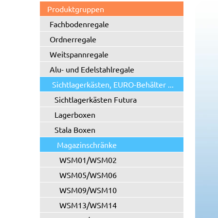
Produktgruppen
Fachbodenregale
Ordnerregale
Weitspannregale
Alu- und Edelstahlregale
Sichtlagerkästen, EURO-Behälter ...
Sichtlagerkästen Futura
Lagerboxen
Stala Boxen
Magazinschränke
WSM01/WSM02
WSM05/WSM06
WSM09/WSM10
WSM13/WSM14