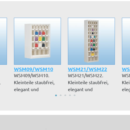
WSM09/WSM10
WSM21/WSM22
WS
WSM09/WSM10.
WSM21/WSM22.
WS
,
Kleinteile staubfrei,
Kleinteile staubfrei,
Klei
elegant und
elegant und
ele
..
übersichtlich lagern...
übersichtlich lagern...
über