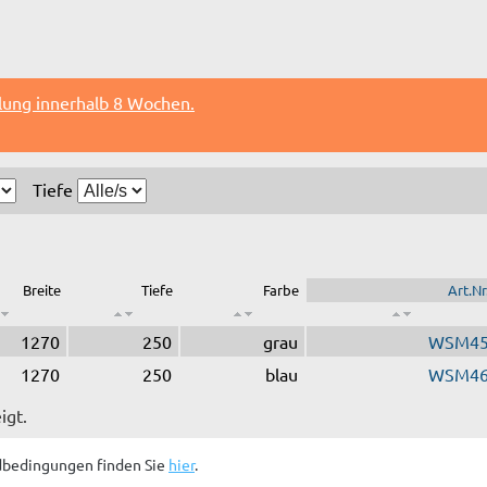
lung innerhalb 8 Wochen.
Tiefe
Breite
Tiefe
Farbe
Art.Nr
1270
250
grau
WSM4
1270
250
blau
WSM4
igt.
dbedingungen finden Sie
hier
.