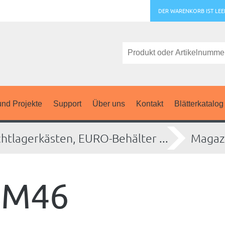
DER WARENKORB IST LEE
nd Projekte
Support
Über uns
Kontakt
Blätterkatalog
chtlagerkästen, EURO-Behälter ...
Magaz
SM46