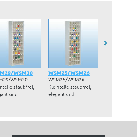
M29/WSM30
WSM25/WSM26
WSM33/WS
M29/WSM30.
WSM25/WSM26.
WSM33/WSM3
nteile staubfrei,
Kleinteile staubfrei,
Kleinteile stau
gant und
elegant und
elegant und
sichtlich lagern...
übersichtlich lagern...
übersichtlich l