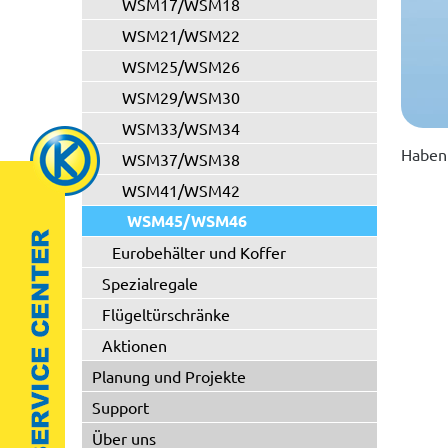
WSM17/WSM18
WSM21/WSM22
WSM25/WSM26
WSM29/WSM30
WSM33/WSM34
Haben 
WSM37/WSM38
WSM41/WSM42
WSM45/WSM46
Eurobehälter und Koffer
Spezialregale
Flügeltürschränke
Aktionen
Planung und Projekte
Support
Über uns