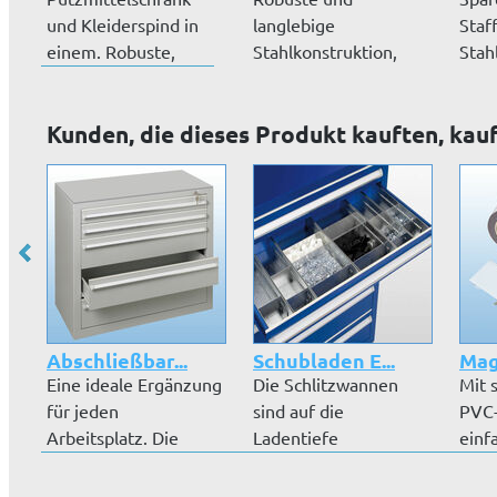
und Kleiderspind in
langlebige
Staf
einem. Robuste,
Stahlkonstruktion,
Stah
pulverbeschic...
hochwertige
hoch
Pulverbeschic...
Kunden, die dieses Produkt kauften, kau
Abschließbar...
Schubladen E...
Mag
Eine ideale Ergänzung
Die Schlitzwannen
Mit 
für jeden
sind auf die
PVC-
Arbeitsplatz. Die
Ladentiefe
einf
Schubladenblöcke...
abgestimmt. Sie
Ihrer
können mi...