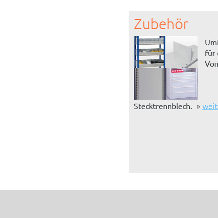
Zubehör
Umf
für
Vom
weit
Stecktrennblech.