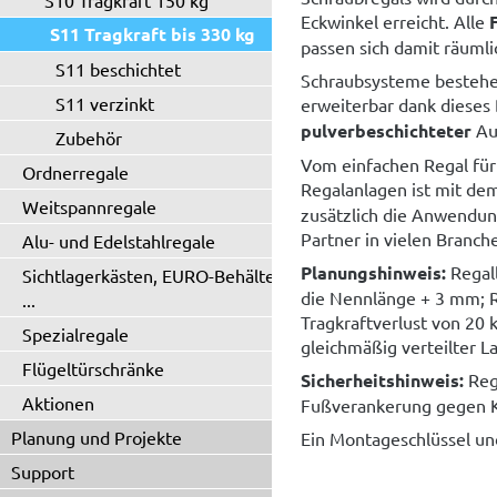
S10 Tragkraft 150 kg
Eckwinkel erreicht. Alle
S11 Tragkraft bis 330 kg
passen sich damit räumli
S11 beschichtet
Schraubsysteme bestehen
S11 verzinkt
erweiterbar dank dieses
pulverbeschichteter
Au
Zubehör
Vom einfachen Regal für
Ordnerregale
Regalanlagen ist mit de
Weitspannregale
zusätzlich die Anwendun
Partner in vielen Branch
Alu- und Edelstahlregale
Planungshinweis:
Regall
Sichtlagerkästen, EURO-Behälter
die Nennlänge + 3 mm; R
...
Tragkraftverlust von 20 
Spezialregale
gleichmäßig verteilter La
Flügeltürschränke
Sicherheitshinweis:
Reg
Aktionen
Fußverankerung gegen K
Planung und Projekte
Ein Montageschlüssel un
Support