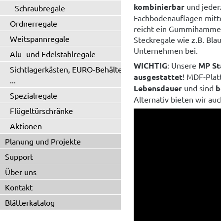
kombinierbar
und jeder
Schraubregale
Fachbodenauflagen mitte
Ordnerregale
reicht ein Gummihammer
Weitspannregale
Steckregale wie z.B. Bla
Unternehmen bei.
Alu- und Edelstahlregale
WICHTIG
: Unsere
MP St
Sichtlagerkästen, EURO-Behälter
ausgestattet
! MDF-Plat
...
Lebensdauer
und sind
b
Spezialregale
Alternativ bieten wir a
Flügeltürschränke
Aktionen
Planung und Projekte
Support
Über uns
Kontakt
Blätterkatalog