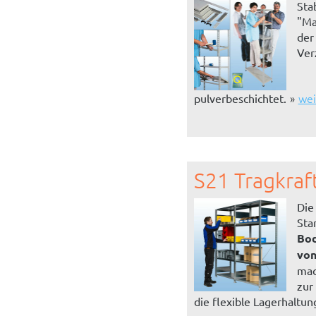
Sta
"Ma
der
Ver
wei
pulverbeschichtet.
S21 Tragkraf
Die
Sta
Bod
von
mac
zur
die flexible Lagerhaltun