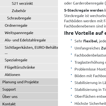
oder Garderobenregale (
S21 verzinkt
S-Steckregale werden i
Zubehör
Steckregale ist wechsel
Schraubregale
Fachböden werden mit F
Ordnerregale
Fachbodenebenen sind i
Ihre Vorteile auf 
Weitspannregale
Alu- und Edelstahlregale
Sehr
flexibel
, jed
Sichtlagerkästen, EURO-Behälter
Umfangreiches
Zu
...
Fachbodenbelast
Spezialregale
Traglasterhöhung 
Flügeltürschränke
Problemlose Mon
Aktionen
Böden mit Fachbo
Planung und Projekte
Stabilisierung in 
Support
Stabilisierung in T
Oberflächen ent
Über uns
Höchste Sicherheit
Kontakt