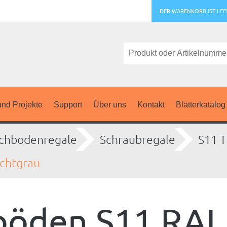
DER WARENKORB IST LEE
nd Projekte
Support
Über uns
Kontakt
Blätterkatalog
chbodenregale
Schraubregale
S11 T
ichtgrau
böden S11 RAL