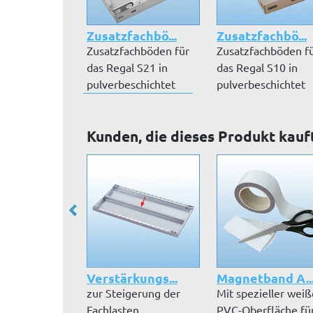
Zusatzfachbö...
Zusatzfachbö...
Zusatzfachböden für
Zusatzfachböden f
das Regal S21 in
das Regal S10 in
pulverbeschichtet
pulverbeschichtet
RAL 7035 lic...
RAL 7035 lic...
Kunden, die dieses Produkt kauf
Verstärkungs...
Magnetband A..
zur Steigerung der
Mit spezieller weiß
Fachlasten.
PVC-Oberfläche fü