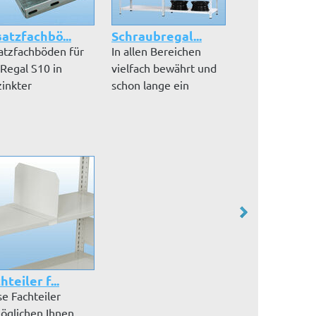
atzfachbö...
Schraubregal...
Zusatzfachbö
atzfachböden für
In allen Bereichen
Zusatzfachböd
 Regal S10 in
vielfach bewährt und
das Regal S21 
zinkter
schon lange ein
verzinkter
ührung inkl. Sc...
Klassiker:...
Ausführung inkl
hteiler f...
se Fachteiler
öglichen Ihnen,