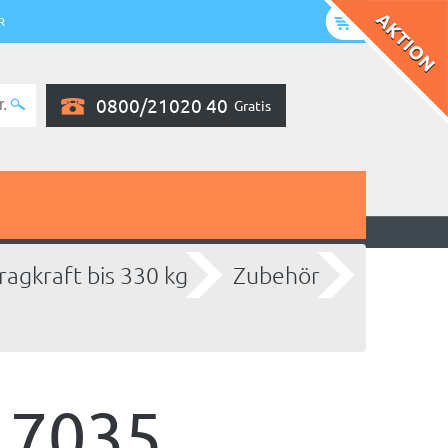
R
0800/21020 40
Gratis
ragkraft bis 330 kg
Zubehör
 7035