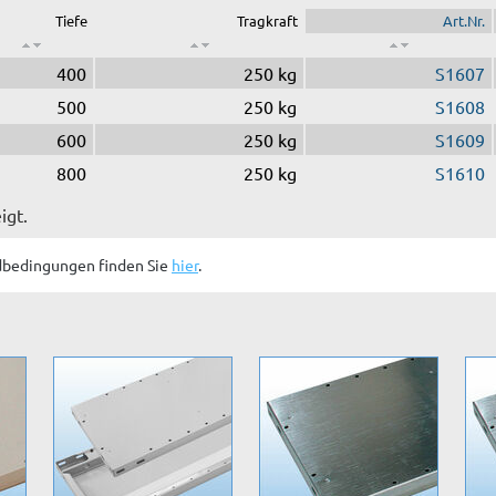
Tiefe
Tragkraft
Art.Nr.
400
250 kg
S1607
500
250 kg
S1608
600
250 kg
S1609
800
250 kg
S1610
igt.
dbedingungen finden Sie
hier
.