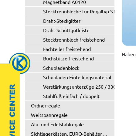
Magnetband A0120
Stecktrennbleche für Regaltyp S11/S21
Draht-Steckgitter
Draht-Schüttgutleiste
Stecktrennblech freistehend
Fachteiler freistehend
Haben 
Buchstütze freistehend
Schubladenblock
Schubladen Einteilungsmaterial
Verstärkungsunterzüge 250 / 330 kg
Stahlfuß einfach / doppelt
Ordnerregale
Weitspannregale
Alu- und Edelstahlregale
Sichtlagerkästen, EURO-Behälter ...