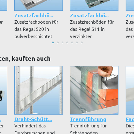
Zusatzfachbö...
Zusatzfachbö...
Zus
ür
Zusatzfachböden für
Zusatzfachböden für
Zus
das Regal S20 in
das Regal S11 in
das
pulverbeschichtet
verzinkter
ver
RAL 7035 lic...
Ausführung inkl. Sc...
Ausf
ten, kauften auch
.
Draht-Schütt...
Trennführung
Fac
er
Verhindert das
Trennführung für
Die
r
Durchrutschen und
Schrägboden.
erm