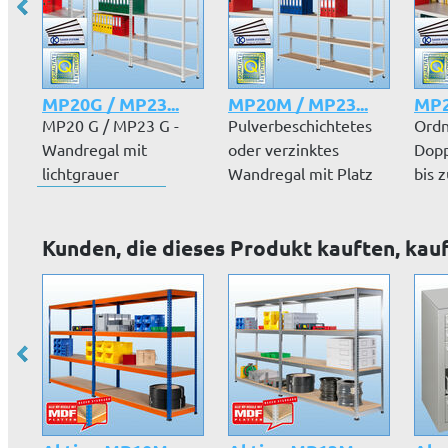
MP20G / MP23...
MP20M / MP23...
MP2
MP20 G / MP23 G -
Pulverbeschichtetes
Ordn
Wandregal mit
oder verzinktes
Dopp
lichtgrauer
Wandregal mit Platz
bis 
Dekorspanplatte mit
für bis zu...
Akte
Uml...
Kunden, die dieses Produkt kauften, kau