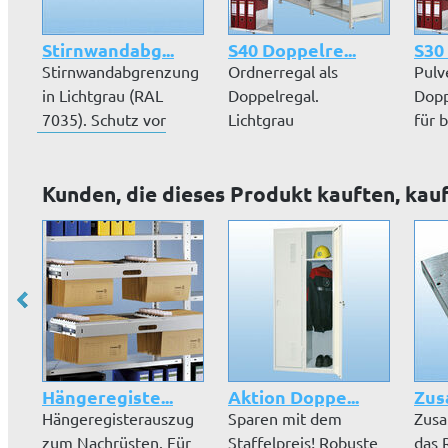
Stirnwandabg...
S40 Doppelre...
S30
Stirnwandabgrenzung
Ordnerregal als
Pulv
in Lichtgrau (RAL
Doppelregal.
Dopp
7035). Schutz vor
Lichtgrau
für 
seitlichem...
pulverbeschichtet.
Sc...
Platz für...
Kunden, die dieses Produkt kauften, kau
Hängeregiste...
Aktion Doppe...
Zus
Hängeregisterauszug
Sparen mit dem
Zusa
zum Nachrüsten. Für
Staffelpreis! Robuste
das 