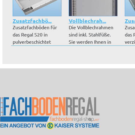
Zusatzfachbö...
Vollblechrah...
Zus
Zusatzfachböden für
Die Vollblechrahmen
Zusa
das Regal S20 in
sind inkl. Stahlfüße.
das 
pulverbeschichtet
Sie werden Ihnen in
verz
RAL 7035 lic...
den A...
Ausfü