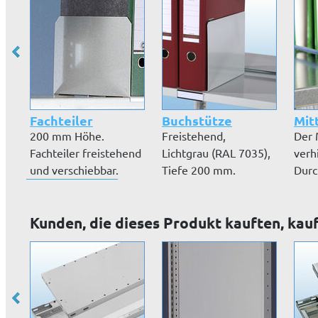
Fachteiler
Buchstütze
Mitt
200 mm Höhe.
Freistehend,
Der 
Fachteiler freistehend
Lichtgrau (RAL 7035),
verh
und verschiebbar.
Tiefe 200 mm.
Durc
Pulverbeschic...
Ordn
Kunden, die dieses Produkt kauften, kau