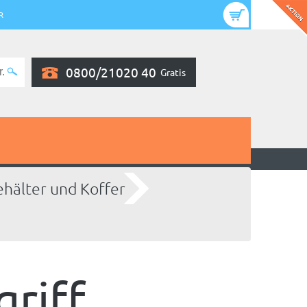
R
0800/21020 40
Gratis
hälter und Koffer
riff