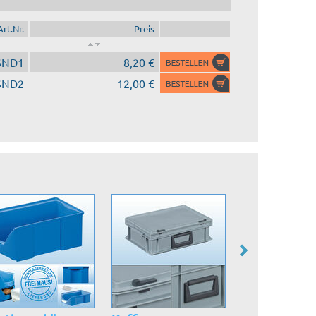
Art.Nr.
Preis
SND1
8,20 €
SND2
12,00 €