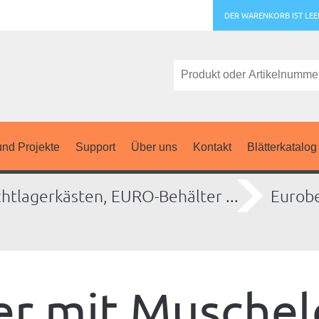
DER WARENKORB IST LEE
nd Projekte
Support
Über uns
Kontakt
Blätterkatalog
chtlagerkästen, EURO-Behälter ...
Eurobe
r mit Muschelg