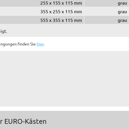
255 x 155 x 115 mm
grau
355 x 255 x 115 mm
grau
555 x 355 x 115 mm
grau
igt.
ingungen finden Sie
hier
.
ür EURO-Kästen