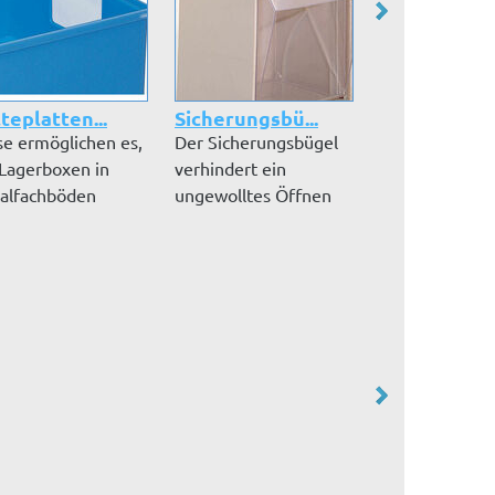
teplatten...
Sicherungsbü...
Etiketten fü.
se ermöglichen es,
Der Sicherungsbügel
Ein großes
 Lagerboxen in
verhindert ein
Etikettenfeld h
alfachböden
ungewolltes Öffnen
dabei im Lager
zuhängen,...
der Stala-Boxen.
Übersicht zu b