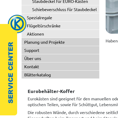
Staubdeckel für EURO-Kästen
Schiebeverschluss für Staubdeckel
Spezialregale
Flügeltürschränke
Aktionen
Haben 
Planung und Projekte
Support
Über uns
Kontakt
Blätterkatalog
Eurobehälter-Koffer
Eurokästen sind geeignet für den manuellen od
optischen Teilen, sowie für Schüttgut, Lebensmi
Die robusten Wände, durch verschiedene seitli
Eigenschaften beim Transport und beim Stapeln.