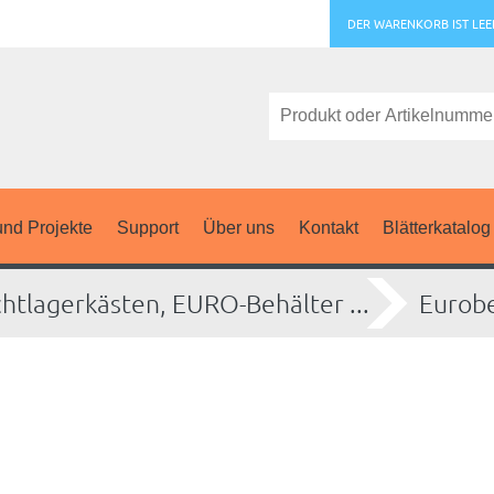
DER WARENKORB IST LEE
nd Projekte
Support
Über uns
Kontakt
Blätterkatalog
chtlagerkästen, EURO-Behälter ...
Eurobe