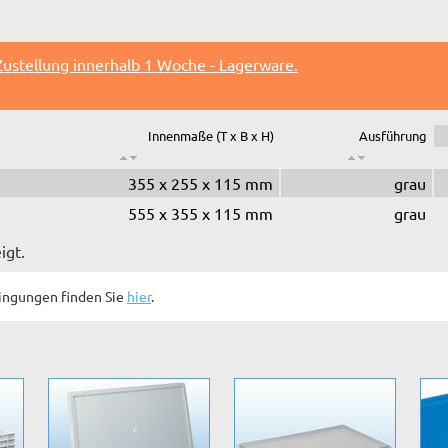
Zustellung innerhalb 1 Woche - Lagerware.
Innenmaße (T x B x H)
Ausführung
355 x 255 x 115 mm
grau
555 x 355 x 115 mm
grau
igt.
ingungen finden Sie
hier
.