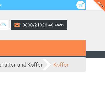
R
0800/21020 40
Gratis
hälter und Koffer
Koffer