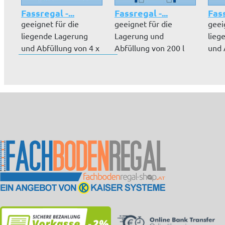
Fassregal -...
Fassregal -...
Fass
geeignet für die
geeignet für die
geei
liegende Lagerung
Lagerung und
lieg
und Abfüllung von 4 x
Abfüllung von 200 l
und 
200 l Fäss...
Fässern, im Regal...
60 l 