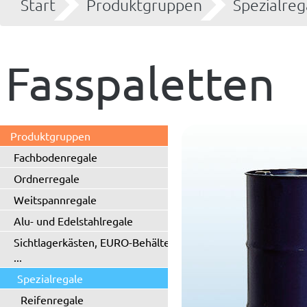
Start
Produktgruppen
Spezialreg
Fasspaletten
Produktgruppen
Fachbodenregale
Ordnerregale
Weitspannregale
Alu- und Edelstahlregale
Sichtlagerkästen, EURO-Behälter
...
Spezialregale
Reifenregale