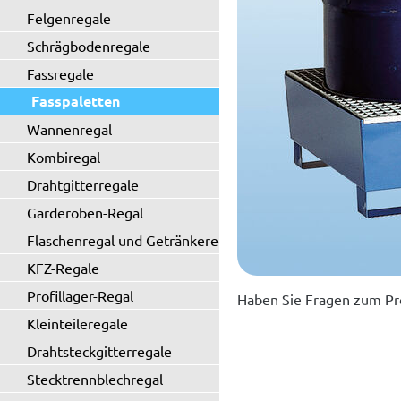
Felgenregale
Schrägbodenregale
Fassregale
Fasspaletten
Wannenregal
Kombiregal
Drahtgitterregale
Garderoben-Regal
Flaschenregal und Getränkeregal
KFZ-Regale
Profillager-Regal
Haben Sie Fragen zum Pr
Kleinteileregale
Drahtsteckgitterregale
Stecktrennblechregal