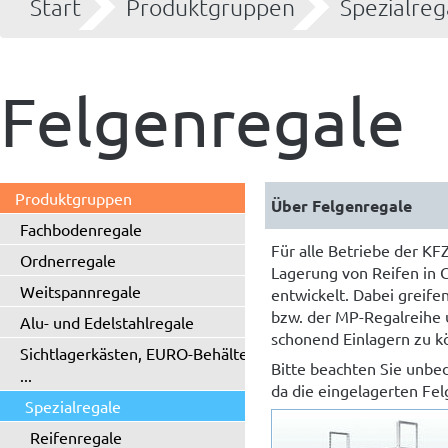
Start
Produktgruppen
Spezialreg
Felgenregale
Produktgruppen
Über Felgenregale
Fachbodenregale
Für alle Betriebe der KF
Ordnerregale
Lagerung von Reifen in 
Weitspannregale
entwickelt. Dabei greife
bzw. der MP-Regalreihe 
Alu- und Edelstahlregale
schonend Einlagern zu k
Sichtlagerkästen, EURO-Behälter
Bitte beachten Sie unbed
...
da die eingelagerten Fel
Spezialregale
Reifenregale