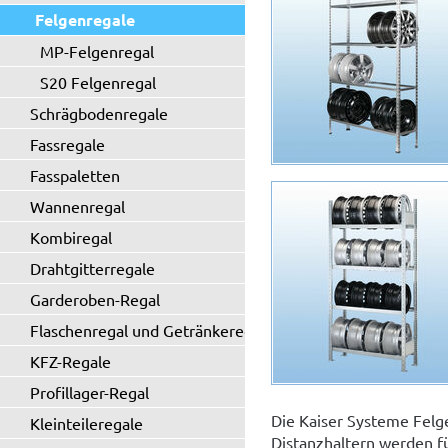
Felgenregale
MP-Felgenregal
S20 Felgenregal
Schrägbodenregale
Fassregale
Fasspaletten
Wannenregal
Kombiregal
Drahtgitterregale
Garderoben-Regal
Flaschenregal und Getränkeregal
KFZ-Regale
Profillager-Regal
Die Kaiser Systeme Felg
Kleinteileregale
Distanzhaltern werden fü