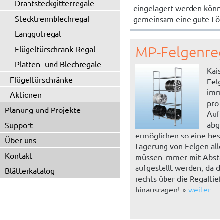
Drahtsteckgitterregale
eingelagert werden könn
Stecktrennblechregal
gemeinsam eine gute Lö
Langgutregal
MP-Felgenre
Flügeltürschrank-Regal
Platten- und Blechregale
Kai
Flügeltürschränke
Fel
imm
Aktionen
pro
Planung und Projekte
Auf
abg
Support
ermöglichen so eine be
Über uns
Lagerung von Felgen all
Kontakt
müssen immer mit Abst
aufgestellt werden, da d
Blätterkatalog
rechts über die Regaltie
weiter
hinausragen!