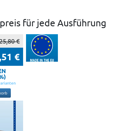
preis für jede Ausführung
25,80 €
,51 €
EN
5%)
arianten
korb