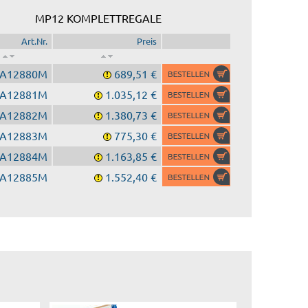
MP12 KOMPLETTREGALE
Art.Nr.
Preis
A12880M
689,51 €
A12881M
1.035,12 €
A12882M
1.380,73 €
A12883M
775,30 €
A12884M
1.163,85 €
A12885M
1.552,40 €