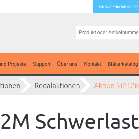
DER WARENKORB IST LEE
nd Projekte
Support
Über uns
Kontakt
Blätterkatalog
tionen
Regalaktionen
Aktion MP12
2M Schwerlast