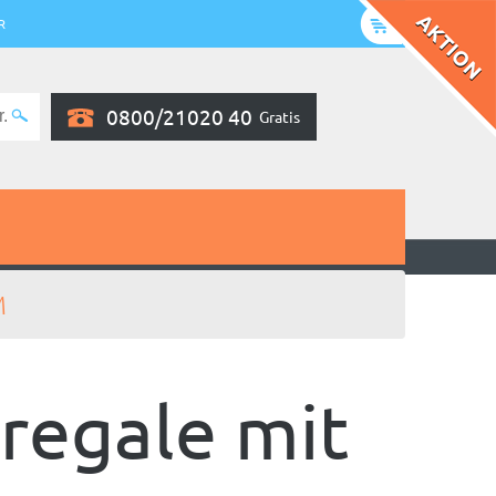
R
0800/21020 40
Gratis
M
regale mit