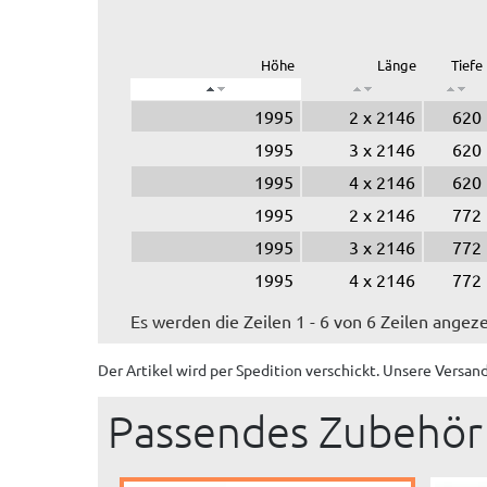
Höhe
Länge
Tiefe
1995
2 x 2146
620
1995
3 x 2146
620
1995
4 x 2146
620
1995
2 x 2146
772
1995
3 x 2146
772
1995
4 x 2146
772
Es werden die Zeilen 1 - 6 von 6 Zeilen angeze
Der Artikel wird
per Spedition
verschickt. Unsere Versan
Passendes Zubehör