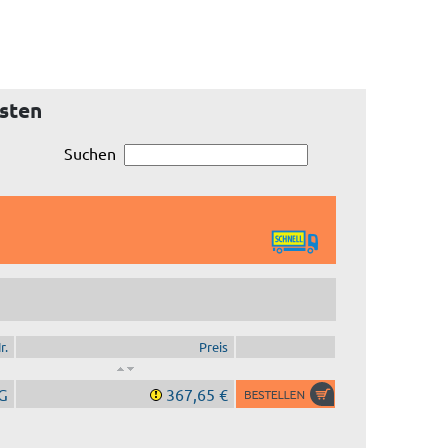
sten
Suchen
r.
Preis
G
367,65 €