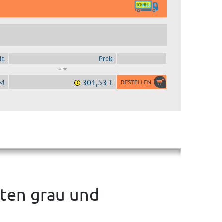
r.
Preis
M
301,53 €
tten grau und