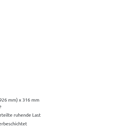
x 926 mm) x 316 mm
e
rteilte ruhende Last
erbeschichtet