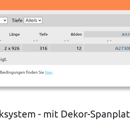
Tiefe
Länge
Tiefe
Böden
Art.N
2 x 926
316
12
A2730
igt.
dbedingungen finden Sie
hier
.
system - mit Dekor-Spanpla