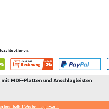
Bezahloptionen
:
 mit MDF-Platten und Anschlagleisten
ng innerhalb 1 Woche - Lagerware.