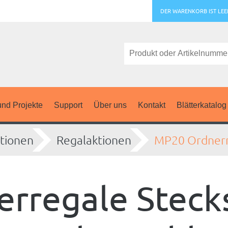
DER WARENKORB IST LEE
nd Projekte
Support
Über uns
Kontakt
Blätterkatalog
tionen
Regalaktionen
MP20 Ordner
rregale Stecks