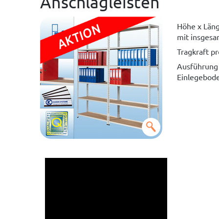
Anschlagleisten
Höhe x Län
mit insgesa
Tragkraft p
Ausführung 
Einlegebode