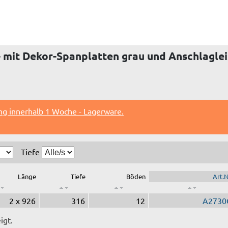
 mit Dekor-Spanplatten grau und Anschlaglei
ng innerhalb 1 Woche - Lagerware.
Tiefe
Länge
Tiefe
Böden
Art.N
2 x 926
316
12
A2730
igt.