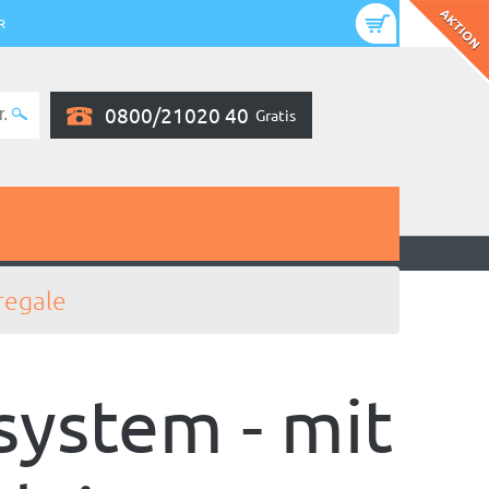
R
0800/21020 40
Gratis
regale
ystem - mit