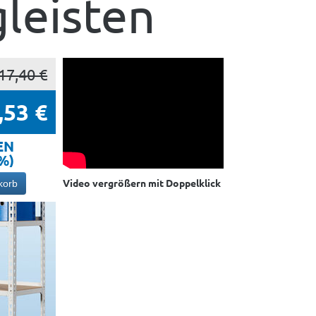
leisten
17,40 €
,53 €
EN
5%)
Video vergrößern mit Doppelklick
korb