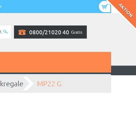
R
0800/21020 40
Gratis
kregale
MP22 G