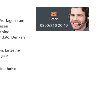
Gratis
 Auflagen zum
0800/210 20 40
iesen
n sind
mtbild. Denken
n. Einzelne
egale
ine
hohe