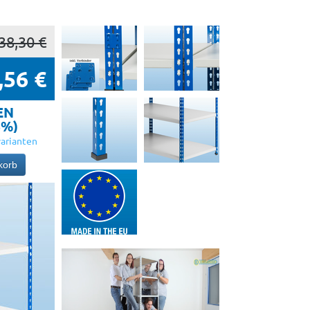
38,30 €
,56 €
EN
5%)
arianten
korb