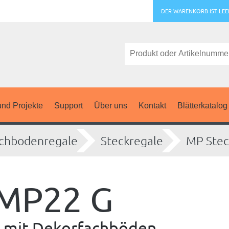
DER WARENKORB IST LEE
nd Projekte
Support
Über uns
Kontakt
Blätterkatalog
chbodenregale
Steckregale
MP Stec
 MP22 G
au mit Dekorfachböden