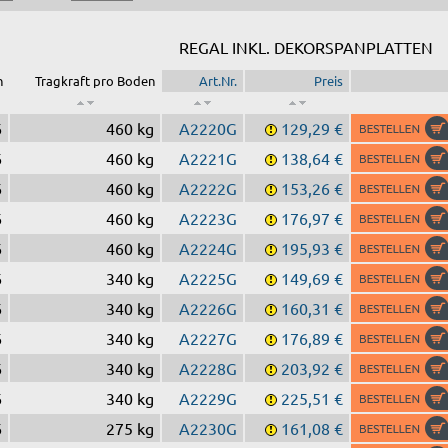
REGAL INKL. DEKORSPANPLATTEN
n
Tragkraft pro Boden
Art.Nr.
Preis
6
460 kg
A2220G
129,29 €
6
460 kg
A2221G
138,64 €
6
460 kg
A2222G
153,26 €
6
460 kg
A2223G
176,97 €
6
460 kg
A2224G
195,93 €
6
340 kg
A2225G
149,69 €
6
340 kg
A2226G
160,31 €
6
340 kg
A2227G
176,89 €
6
340 kg
A2228G
203,92 €
6
340 kg
A2229G
225,51 €
6
275 kg
A2230G
161,08 €