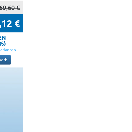
69,60 €
,12 €
EN
5%)
arianten
korb