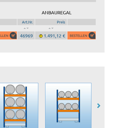
ANBAUREGAL
Art.Nr.
Preis
46969
1.491,12 €