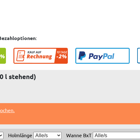
Bezahloptionen
:
0 l stehend)
Wochen.
Holmlänge
Wanne BxT