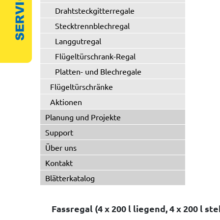
Drahtsteckgitterregale
Stecktrennblechregal
Langgutregal
Flügeltürschrank-Regal
Platten- und Blechregale
Flügeltürschränke
Aktionen
Planung und Projekte
Support
Über uns
Kontakt
Blätterkatalog
Fassregal (4 x 200 l liegend, 4 x 200 l st