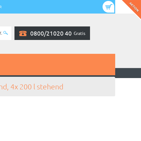
R
0800/21020 40
Gratis
end, 4x 200 l stehend