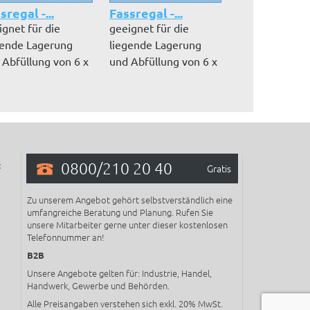
sregal -...
Fassregal -...
Fassregal -..
ignet für die
geeignet für die
geeignet für d
gende Lagerung
liegende Lagerung
liegende Lage
 Abfüllung von 6 x
und Abfüllung von 6 x
und Abfüllung 
l Fäss...
60 l Fässe...
200 l Fäss...
0800/210 20 40
:
Gratis
Zu unserem Angebot gehört selbstverständlich eine
umfangreiche Beratung und Planung. Rufen Sie
unsere Mitarbeiter gerne unter dieser kostenlosen
Telefonnummer an!
B2B
Unsere Angebote gelten für: Industrie, Handel,
Handwerk, Gewerbe und Behörden.
Alle Preisangaben verstehen sich exkl. 20% MwSt.