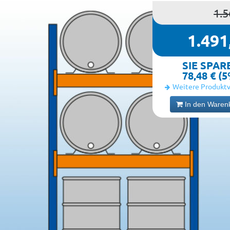
1.5
1.491
SIE SPAR
78,48 € (
Weitere Produktv
In den Waren