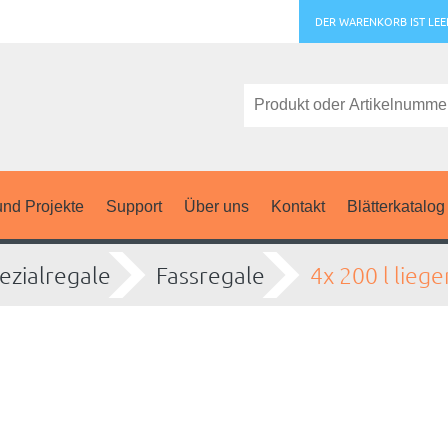
DER WARENKORB IST LEE
nd Projekte
Support
Über uns
Kontakt
Blätterkatalog
ezialregale
Fassregale
4x 200 l lieg