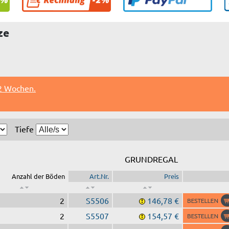
ze
 2 Wochen.
Tiefe
GRUNDREGAL
Anzahl der Böden
Art.Nr.
Preis
2
S5506
146,78 €
2
S5507
154,57 €