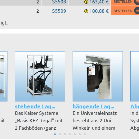
2
S5508
163,40 €
2
S5509
180,88 €
igt.
stehende Lag...
hängende Lag...
Abg
e
Das Kaiser Systeme
Ein Universaleinsatz
In 
mit
„Basis KFZ-Regal“ mit
besteht aus 2 Uni-
Sys
2 Fachböden (ganz
Winkeln und einem
Abg
oben, ga...
Hängerohr...
kön