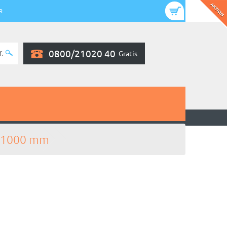
R
0800/21020 40
Gratis
: 1000 mm