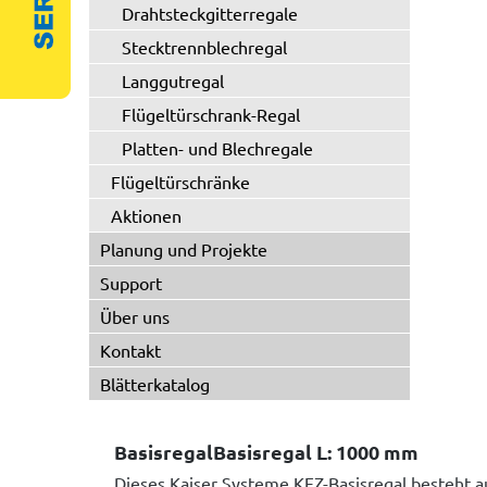
Drahtsteckgitterregale
Stecktrennblechregal
Langgutregal
Flügeltürschrank-Regal
Platten- und Blechregale
Flügeltürschränke
Aktionen
Planung und Projekte
Support
Über uns
Kontakt
Blätterkatalog
BasisregalBasisregal L: 1000 mm
Dieses Kaiser Systeme KFZ-Basisregal besteht 