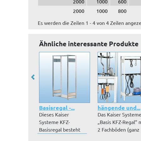
2000
1000
600
2000
1000
800
Es werden die Zeilen 1 - 4 von 4 Zeilen angeze
Ähnliche interessante Produkte
Basisregal -...
hängende und...
Dieses Kaiser
Das Kaiser System
Systeme KFZ-
„Basis KFZ-Regal“ 
Basisregal besteht
2 Fachböden (ganz
aus einem verzinkten
oben, ga...