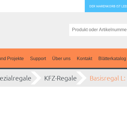
DER WARENKORB IST LEE
nd Projekte
Support
Über uns
Kontakt
Blätterkatalog
ezialregale
KFZ-Regale
Basisregal L