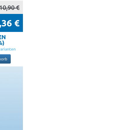
10,90 €
,36 €
EN
%)
arianten
korb