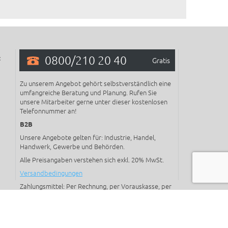
end...
Normteilen der
0800/210 20 40
:
Gratis
Zu unserem Angebot gehört selbstverständlich eine
umfangreiche Beratung und Planung. Rufen Sie
unsere Mitarbeiter gerne unter dieser kostenlosen
Telefonnummer an!
B2B
Unsere Angebote gelten für: Industrie, Handel,
Handwerk, Gewerbe und Behörden.
Alle Preisangaben verstehen sich exkl. 20% MwSt.
Versandbedingungen
Zahlungsmittel: Per Rechnung, per Vorauskasse, per
Kreditkarte, mit Paypal oder mit Online
Überweisung.