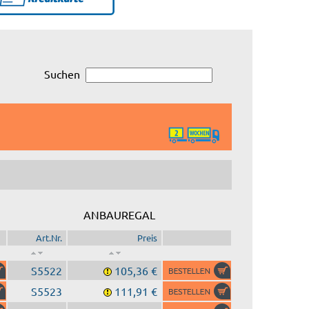
Suchen
ANBAUREGAL
Art.Nr.
Preis
S5522
105,36 €
S5523
111,91 €