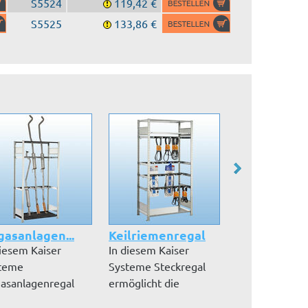
S5524
119,42 €
S5525
133,86 €
asanlagen...
Keilriemenregal
Garderoben-
diesem Kaiser
In diesem Kaiser
Dieses Kaiser
teme
Systeme Steckregal
Systeme
asanlagenregal
ermöglicht die
Garderobenre
nen Auspuffe
stufenförmige An...
besteht aus