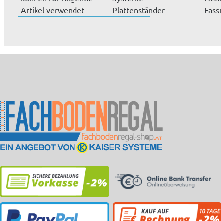
Artikel verwendet
Plattenständer
Fass
werden: Pla...
handelt es sich um
Auff
eine Ho...