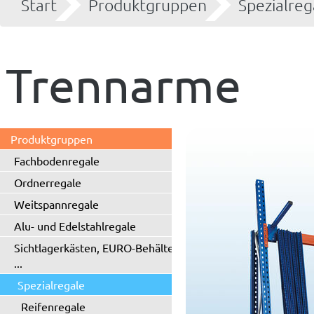
Start
Produktgruppen
Spezialreg
Trennarme
Produktgruppen
Fachbodenregale
Ordnerregale
Weitspannregale
Alu- und Edelstahlregale
Sichtlagerkästen, EURO-Behälter
...
Spezialregale
Reifenregale