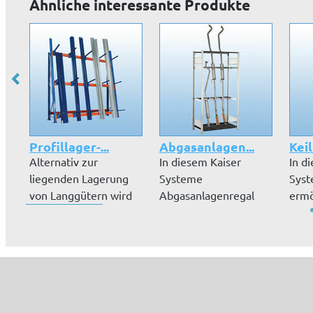
Ähnliche interessante Produkte
Profillager-...
Abgasanlagen...
Kei
Alternativ zur
In diesem Kaiser
In d
liegenden Lagerung
Systeme
Syst
von Langgütern wird
Abgasanlagenregal
ermö
es mit dieser...
können Auspuffe
stuf
stehend...