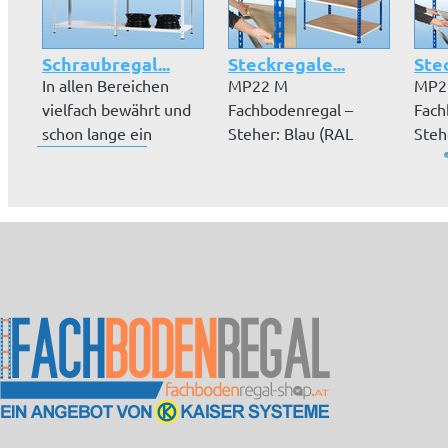
Schraubregal...
Steckregale...
Stec
In allen Bereichen
MP22 M
MP2
vielfach bewährt und
Fachbodenregal –
Fach
schon lange ein
Steher: Blau (RAL
Steh
Klassiker:...
5019) und Auflagen
5019
grau p...
Grau.