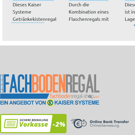
Dieses Kaiser
Durch die
Dies
Systeme
Kombination eines
ist i
Getränkekistenregal
Flaschenregals mit
Lage
ist mit einer Tiefe von
einem Überbau
Flasc
3...
bestüc...