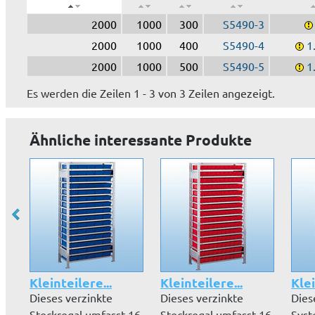
2000
1000
300
S5490-3
2000
1000
400
S5490-4
1.
2000
1000
500
S5490-5
1.
Es werden die Zeilen 1 - 3 von 3 Zeilen angezeigt.
Ähnliche interessante Produkte
Kleinteilere...
Kleinteilere...
Kle
Dieses verzinkte
Dieses verzinkte
Dies
Steckregal umfasst 16
Steckregal umfasst 16
Syst