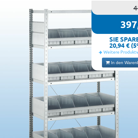
4
397
SIE SPAR
20,94 € (
Weitere Produktv
In den Waren