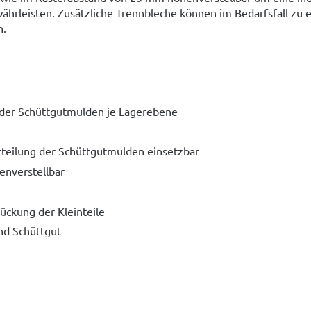
ährleisten. Zusätzliche Trennbleche können im Bedarfsfall zu 
n.
g der Schüttgutmulden je Lagerebene
rteilung der Schüttgutmulden einsetzbar
nverstellbar
ückung der Kleinteile
und Schüttgut