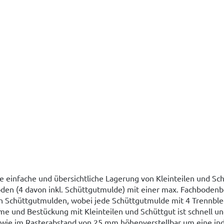
e einfache und übersichtliche Lagerung von Kleinteilen und Sch
öden (4 davon inkl. Schüttgutmulde) mit einer max. Fachboden
n Schüttgutmulden, wobei jede Schüttgutmulde mit 4 Trennbl
me und Bestückung mit Kleinteilen und Schüttgut ist schnell u
sowie im Rasterabstand von 25 mm höhenverstellbar um eine ind