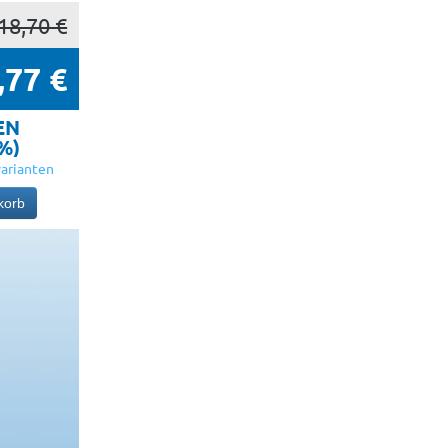
18,70 €
,77 €
EN
5%)
arianten
korb