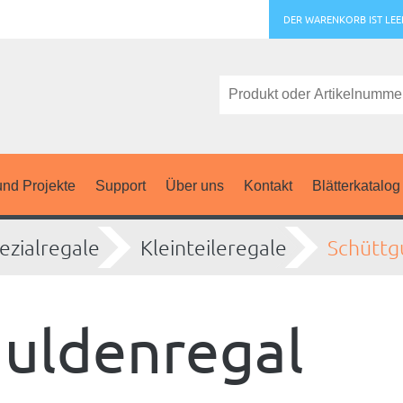
DER WARENKORB IST LEE
nd Projekte
Support
Über uns
Kontakt
Blätterkatalog
ezialregale
Kleinteileregale
Schüttg
uldenregal