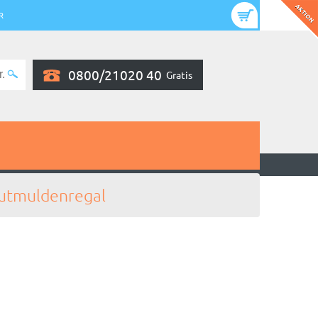
R
0800/21020 40
Gratis
utmuldenregal