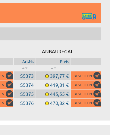
ANBAUREGAL
Art.Nr.
Preis
S5373
397,77 €
S5374
419,81 €
S5375
445,55 €
S5376
470,82 €