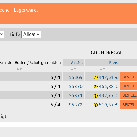
oche - Lagerware.
Tiefe
GRUNDREGAL
zahl der Böden / Schüttgutmulden
Art.Nr.
Preis
5 / 4
S5369
442,51 €
5 / 4
S5370
465,88 €
5 / 4
S5371
492,77 €
5 / 4
S5372
519,37 €
igt.