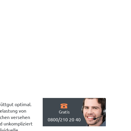
üttgut optimal.
belastung von
Gratis
echen versehen
0800/210 20 40
nd unkompliziert
ividuelle