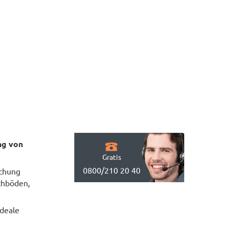
ng von
Gratis
0800/210 20 40
ochung
chböden,
ideale