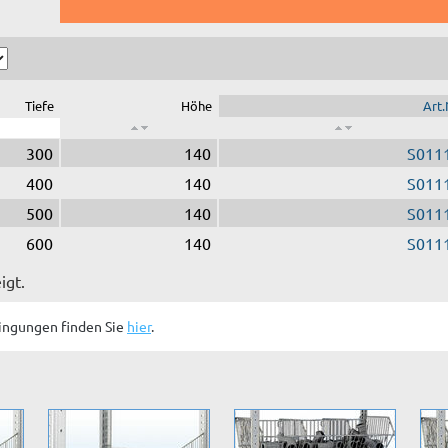
Tiefe
Höhe
Art.
300
140
S011
400
140
S011
500
140
S011
600
140
S011
igt.
ingungen finden Sie
hier
.