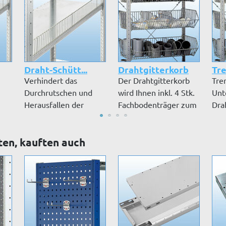
Draht-Schütt...
Drahtgitterkorb
Tre
Verhindert das
Der Drahtgitterkorb
Tre
Durchrutschen und
wird Ihnen inkl. 4 Stk.
Unt
Herausfallen der
Fachbodenträger zum
Dra
.
Lagerware. Drahta...
Ein...
ten, kauften auch