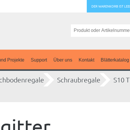
DER WARENKORB IST LEE
nd Projekte
Support
Über uns
Kontakt
Blätterkatalog
chbodenregale
Schraubregale
S10 T
gitter