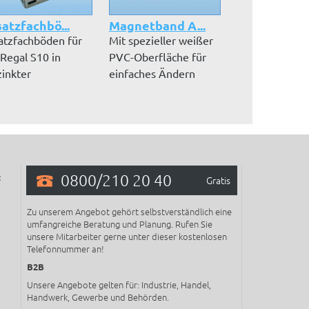
atzfachbö...
Magnetband A...
Längenriegel
atzfachböden für
Mit spezieller weißer
Zur Aussteifu
 Regal S10 in
PVC-Oberfläche für
Kreuzstreben. 
zinkter
einfaches Ändern
Regale bleibe
ührung inkl. Sc...
Ihrer Bes...
beiden S...
0800/210 20 40
:
Gratis
Zu unserem Angebot gehört selbstverständlich eine
umfangreiche Beratung und Planung. Rufen Sie
unsere Mitarbeiter gerne unter dieser kostenlosen
Telefonnummer an!
B2B
Unsere Angebote gelten für: Industrie, Handel,
Handwerk, Gewerbe und Behörden.