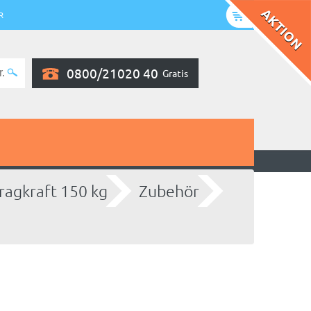
R
0800/21020 40
Gratis
ragkraft 150 kg
Zubehör