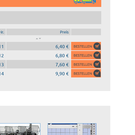
Nr.
Preis
11
6,40 €
12
6,80 €
13
7,60 €
14
9,90 €