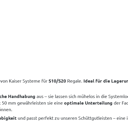
r von Kaiser Systeme für
S10/S20
Regale.
Ideal für die Lageru
ache Handhabung
aus – sie lassen sich mühelos in die Systeml
x 50 mm gewährleisten sie eine
optimale Unterteilung
der Fa
önnen.
ebigkeit
und passt perfekt zu unseren Schüttgutleisten – eine 