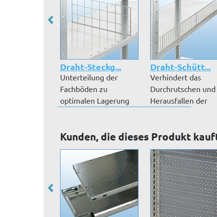
Draht-Steckg...
Draht-Schütt...
Unterteilung der
Verhindert das
Fachböden zu
Durchrutschen und
optimalen Lagerung
Herausfallen der
von Kleinteilen.
Lagerware. Drahta..
Kunden, die dieses Produkt kauf