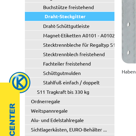
Buchstütze freistehend
Draht-Steckgitter
Draht-Schüttgutleiste
Magnet-Etiketten A0101 - A0102
Stecktrennbleche für Regaltyp S10/S20
Stecktrennblech freistehend
Fachteiler freistehend
Haben 
Schüttgutmulden
Stahlfuß einfach / doppelt
S11 Tragkraft bis 330 kg
Ordnerregale
Weitspannregale
Alu- und Edelstahlregale
Sichtlagerkästen, EURO-Behälter ...