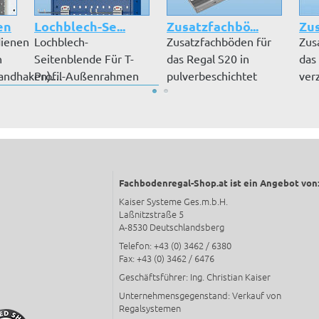
en
Lochblech-Se...
Zusatzfachbö...
Zus
ienen
Lochblech-
Zusatzfachböden für
Zus
n
Seitenblende Für T-
das Regal S20 in
das
ndhaken)....
Profil-Außenrahmen
pulverbeschichtet
ver
Bündiger Abschluss...
RAL 7035 lic...
Ausf
Fachbodenregal-Shop.at ist ein Angebot von
Kaiser Systeme Ges.m.b.H.
Laßnitzstraße 5
A-8530 Deutschlandsberg
Telefon: +43 (0) 3462 / 6380
Fax: +43 (0) 3462 / 6476
Geschäftsführer: Ing. Christian Kaiser
Unternehmensgegenstand: Verkauf von
Regalsystemen