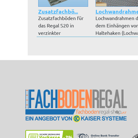
Zusatzfachbö...
Lochwandrahm
Zusatzfachböden für
Lochwandrahmen d
das Regal S20 in
dem Einhängen vo
verzinkter
Haltehaken (Lochwa
Ausführung inkl. Fa...