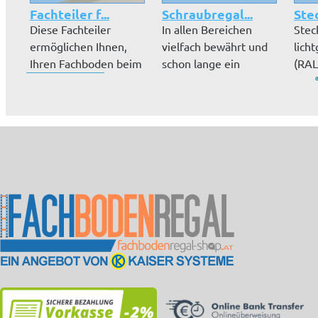
Fachteiler f...
Schraubregal...
Stec
Diese Fachteiler
In allen Bereichen
Stec
ermöglichen Ihnen,
vielfach bewährt und
lich
Ihren Fachboden beim
schon lange ein
(RAL
S-Regalsys...
Klassiker:...
Vielf