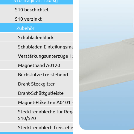
S10 Tragkraft 150 kg
S10 beschichtet
S10 verzinkt
Zubehör
Schubladenblock
Schubladen Einteilungsmaterial
Verstärkungsunterzüge 150 kg
Magnetband A0120
Buchstütze freistehend
Draht-Steckgitter
Draht-Schüttgutleiste
Magnet-Etiketten A0101 - A0102
Stecktrennbleche für Regaltyp
S10/S20
Stecktrennblech freistehend