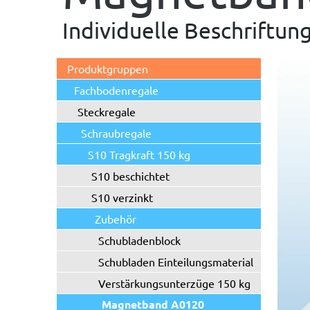
Individuelle Beschriftun
Produktgruppen
Fachbodenregale
Steckregale
Schraubregale
S10 Tragkraft 150 kg
S10 beschichtet
S10 verzinkt
Zubehör
Schubladenblock
Schubladen Einteilungsmaterial
Verstärkungsunterzüge 150 kg
Magnetband A0120