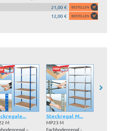
21,00 €
12,00 €
ckregale...
Steckregal M...
Steckregal M
22 M
MP23 M
MP21 G
hbodenregal –
Fachbodenregal -
Fachbodenrega