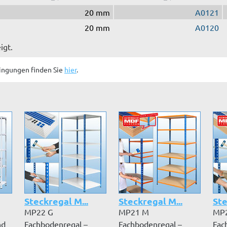
20 mm
A0121
20 mm
A0120
igt.
ingungen finden Sie
hier
.
Steckregal M...
Steckregal M...
Ste
MP22 G
MP21 M
MP
nd
Fachbodenregal –
Fachbodenregal –
Fac