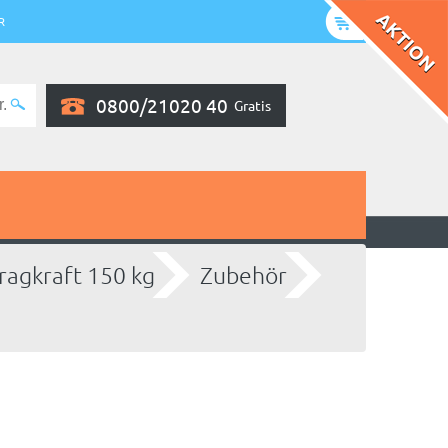
R
0800/21020 40
Gratis
ragkraft 150 kg
Zubehör