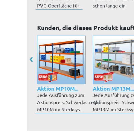
PVC-Oberfläche für
schon lange ein
einfaches Ände...
Klassiker:...
Kunden, die dieses Produkt kauf
Aktion MP10M...
Aktion MP13M...
Jede Ausführung zum
Jede Ausführung 
Aktionspreis. Schwerlastregal
Aktionspreis. Schwe
MP10M im Stecksys...
MP13M im Stecksys