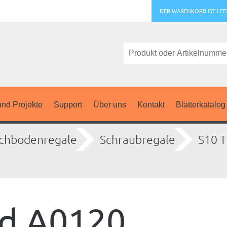
DER WARENKORB IST LEE
nd Projekte
Support
Über uns
Kontakt
Blätterkatalog
chbodenregale
Schraubregale
S10 T
d A0120