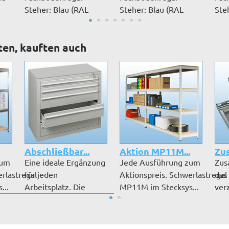
Steher: Blau (RAL
Steher: Blau (RAL
Ste
5019) und Auflagen:
5019) und Auflagen:
501
Grau...
Orang...
grau
ten, kauften auch
Abschließbar...
Aktion MP11M...
Zus
zum
Eine ideale Ergänzung
Jede Ausführung zum
Zus
rlastregal
für jeden
Aktionspreis. Schwerlastregal
das
...
Arbeitsplatz. Die
MP11M im Stecksys...
ver
Schubladenblöcke...
Ausf