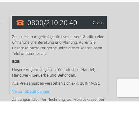
0800/210 20 40
:
Gratis
Zu unserem Angebot gehört selbstverständlich eine
umfangreiche Beratung und Planung. Rufen Sie
unsere Mitarbeiter gerne unter dieser kostenlosen
Telefonnummer an!
B2B
Unsere Angebote gelten für: Industrie, Handel,
Handwerk, Gewerbe und Behörden.
Alle Preisangaben verstehen sich exkl. 20% MwSt.
Versandbedingungen
Zahlungsmittel: Per Rechnung, per Vorauskasse, per
Kreditkarte, mit Paypal oder mit Online
Überweisung.