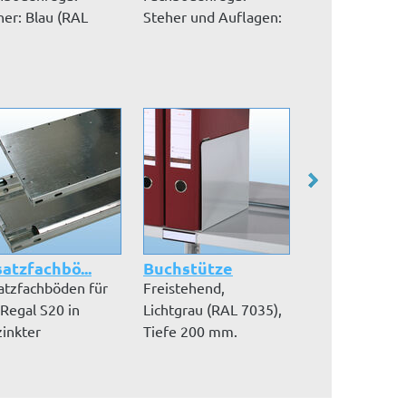
her: Blau (RAL
Steher und Auflagen:
Steher: Blau (
9) und Auflagen
verzinkt -
5019) und Auf
 p...
Einlageböde...
Orang...
atzfachbö...
Buchstütze
Drahtgitter-.
atzfachböden für
Freistehend,
Drahtgitter-R
 Regal S20 in
Lichtgrau (RAL 7035),
- glanzverzinkt
zinkter
Tiefe 200 mm.
Masche 50 x 5
ührung inkl. Fa...
mm, für Gr...