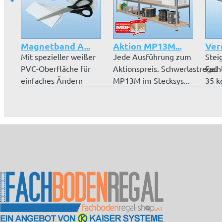
Magnetband A...
Aktion MP13M...
Ver
Mit spezieller weißer
Jede Ausführung zum
Stei
PVC-Oberfläche für
Aktionspreis. Schwerlastregal
Fach
einfaches Ändern
MP13M im Stecksys...
35 k
Ihrer Bes...
(Reg