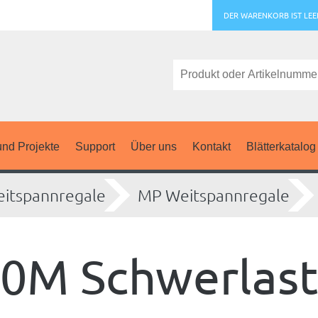
DER WARENKORB IST LEE
nd Projekte
Support
Über uns
Kontakt
Blätterkatalog
itspannregale
MP Weitspannregale
0M Schwerlast