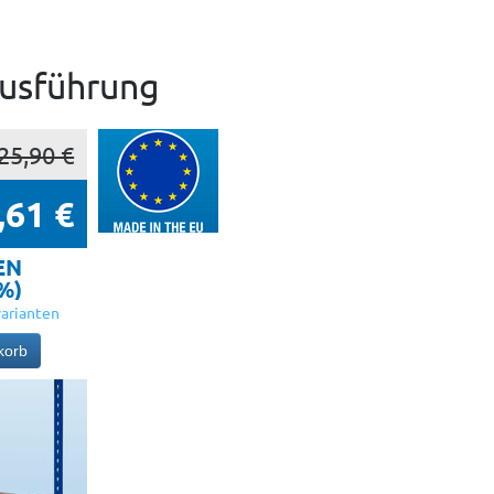
Ausführung
25,90 €
,61 €
EN
5%)
arianten
korb