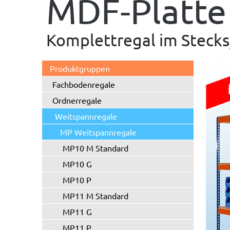
MDF-Platte
Komplettregal im Stecks
Produktgruppen
Fachbodenregale
Ordnerregale
Weitspannregale
MP Weitspannregale
MP10 M Standard
MP10 G
MP10 P
MP11 M Standard
MP11 G
MP11 P