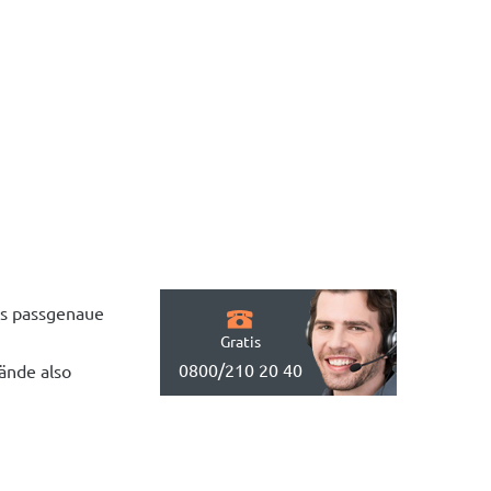
as passgenaue
Gratis
0800/210 20 40
ände also