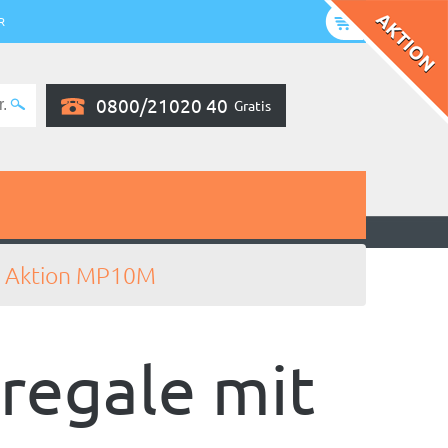
R
0800/21020 40
Gratis
Aktion MP10M
regale mit