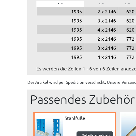
1995
2 x 2146
620
1995
3 x 2146
620
1995
4 x 2146
620
1995
2 x 2146
772
1995
3 x 2146
772
1995
4 x 2146
772
Es werden die Zeilen 1 - 6 von 6 Zeilen angeze
Der Artikel wird
per Spedition
verschickt. Unsere Versan
Passendes Zubehör
Stahlfüße