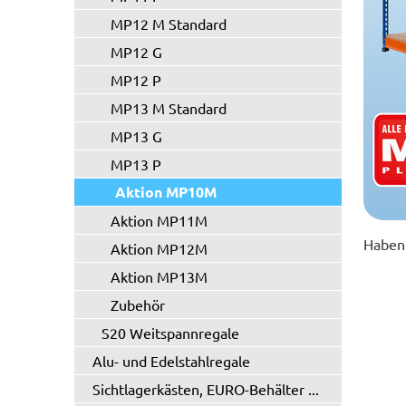
MP12 M Standard
MP12 G
MP12 P
MP13 M Standard
MP13 G
MP13 P
Aktion MP10M
Aktion MP11M
Haben 
Aktion MP12M
Aktion MP13M
Zubehör
S20 Weitspannregale
Alu- und Edelstahlregale
Sichtlagerkästen, EURO-Behälter ...