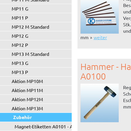
Bes
MP11 G
und
MP11 P
Ver
Stk
MP12 M Standard
und
MP12 G
weiter
mm
MP12 P
MP13 M Standard
MP13 G
Hammer - H
MP13 P
A0100
Aktion MP10M
Reg
Aktion MP11M
Sch
Aktion MP12M
Esc
m
Aktion MP13M
Zubehör
Magnet-Etiketten A0101 - A0102