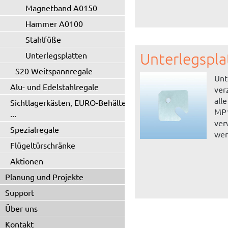
Magnetband A0150
Hammer A0100
Stahlfüße
Unterlegspla
Unterlegsplatten
S20 Weitspannregale
Unt
Alu- und Edelstahlregale
ver
all
Sichtlagerkästen, EURO-Behälter
MP1
...
ver
Spezialregale
wer
Flügeltürschränke
Aktionen
Planung und Projekte
Support
Über uns
Kontakt