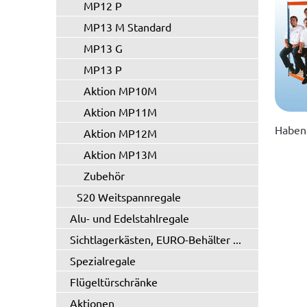
MP12 P
MP13 M Standard
MP13 G
MP13 P
Aktion MP10M
Aktion MP11M
Haben 
Aktion MP12M
Aktion MP13M
Zubehör
S20 Weitspannregale
Alu- und Edelstahlregale
Sichtlagerkästen, EURO-Behälter ...
Spezialregale
Flügeltürschränke
Aktionen