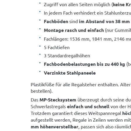
Zugriff von allen Seiten möglich (
keine K
In jedem Fach verhindert ein Stahlunter
Fachböden
sind
im Abstand von 38 mm 
Montage rasch und einfach
(nur Gummi
Fachlängen: 1536 mm, 1841 mm, 2146 
5 Fachtiefen
3 Standardregalhöhen
Fachbodenbelastungen bis zu 440 kg
(b
Verzinkte Stahlpaneele
Plastikfüße für alle Regalsteher enthalten. Alte
bestellen).
Das
MP-Stecksystem
überzeugt durch seine du
Schwerlastregals
einfach und schnell
von der H
Trotzdem garantiert dieses Weitspannregal
höc
aufgestellt werden, Regale in Zeilen werden m
mm höhenverstellbar
, passen sich also räum