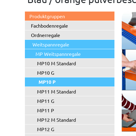
Produktgruppen
Fachbodenregale
Ordnerregale
Weitspannregale
MP Weitspannregale
MP10 M Standard
MP10 G
MP10 P
MP11 M Standard
MP11 G
MP11 P
MP12 M Standard
MP12 G