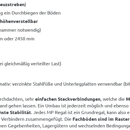
reuzstreben
)
zug ein Durchbiegen der Böden
höhenverstellbar
hammer notwendig)
mm oder 2450 mm
ei gleichmäßig verteilter Last)
rnativ: verzinkte Stahlfüße und Unterlegplatten verwendbar (bit
rchdachten, sehr
einfachen Steckverbindungen
, welche die
M
and gehen lassen. Ein Umbau ist jederzeit möglich und ebenso 
hste Stabilität
. Jedes MP Regal ist ein Grundregal, kann also e
it Verbindern zusammengefügt. Die
Fachböden sind im Raster
lichen Gegebenheiten, Lagergütern und wechselnden Bedingunge