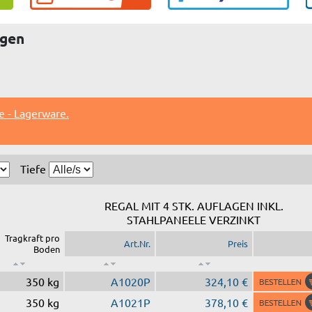
agen
e - Lagerware.
Tiefe
REGAL MIT 4 STK. AUFLAGEN INKL.
STAHLPANEELE VERZINKT
Tragkraft pro
Art.Nr.
Preis
Boden
350 kg
A1020P
324,10 €
350 kg
A1021P
378,10 €