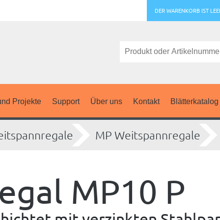
DER WARENKORB IST LEE
nd Projekte
Support
Über uns
Kontakt
Blätterkatalog
itspannregale
MP Weitspannregale
egal MP10 P
hichtet mit verzinkten Stahlpa