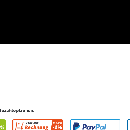
Bezahloptionen
: