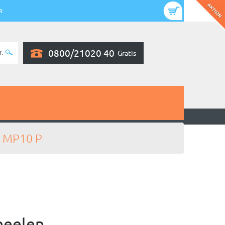
R
0800/21020 40
Gratis
MP10 P
neelen