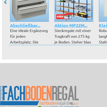
Abschließbar...
Aktion MP22M...
Klei
Eine ideale Ergänzung
Steckregale mit einer
Robu
für jeden
Tragkraft von 275 kg
lang
Arbeitsplatz. Die
je Boden. Steher blau
Stah
Schubladenblöcke...
pu...
hoch
Pulv