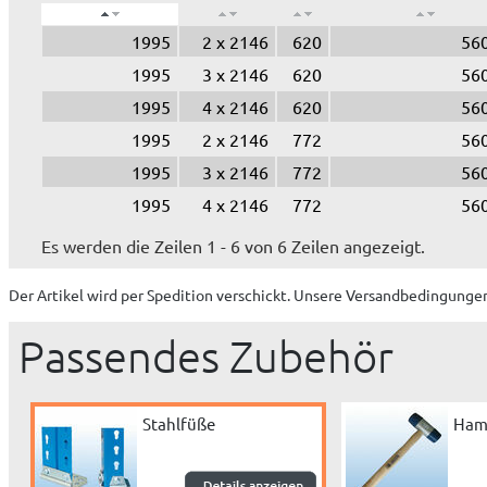
1995
2 x 2146
620
560
1995
3 x 2146
620
560
1995
4 x 2146
620
560
1995
2 x 2146
772
560
1995
3 x 2146
772
560
1995
4 x 2146
772
560
Es werden die Zeilen 1 - 6 von 6 Zeilen angezeigt.
Der Artikel wird
per Spedition
verschickt. Unsere Versandbedingungen
Passendes Zubehör
Stahlfüße
Ham