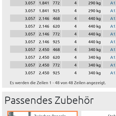
3.057
1.841
772
4
290 kg
A1
3.057
1.841
925
4
290 kg
A1
3.057
2.146
468
4
440 kg
A1
3.057
2.146
620
4
440 kg
A1
3.057
2.146
772
4
440 kg
A1
3.057
2.146
925
4
440 kg
A1
3.057
2.450
468
4
340 kg
A1
3.057
2.450
620
4
340 kg
A1
3.057
2.450
772
4
340 kg
A1
3.057
2.450
925
4
340 kg
A1
Es werden die Zeilen 1 - 48 von 48 Zeilen angezeigt.
Passendes Zubehör
Zwischen-Paneele
Stah