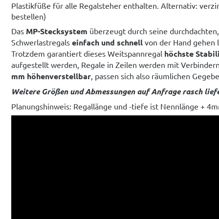
Plastikfüße für alle Regalsteher enthalten. Alternativ: ver
bestellen)
Das
MP-Stecksystem
überzeugt durch seine durchdachten,
Schwerlastregals
einfach und schnell
von der Hand gehen la
Trotzdem garantiert dieses Weitspannregal
höchste Stabil
aufgestellt werden, Regale in Zeilen werden mit Verbind
mm höhenverstellbar
, passen sich also räumlichen Gege
Weitere Größen und Abmessungen auf Anfrage rasch liefe
Planungshinweis: Regallänge und -tiefe ist Nennlänge + 4