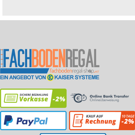
5019) – Auflagen:
5019) – Auflagen:
7035
orange...
lichtgr...
grau 