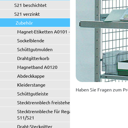
S21 beschichtet
S21 verzinkt
Zubehör
Magnet-Etiketten A0101 - A0102
Sockelblende
Schüttgutmulden
Drahtgitterkorb
Magnetband A0120
Abdeckkappe
Kleiderstange
Haben Sie Fragen zum Pr
Schüttgutleiste
Stecktrennblech freistehend
Stecktrennbleche für Regaltyp
S11/S21
Draht-Steckgitter