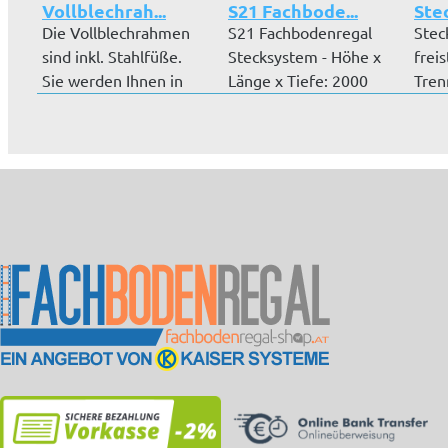
Vollblechrah...
S21 Fachbode...
Stec
Die Vollblechrahmen
S21 Fachbodenregal
Stec
sind inkl. Stahlfüße.
Stecksystem - Höhe x
frei
Sie werden Ihnen in
Länge x Tiefe: 2000
Tren
den A...
mm x 20...
Ihnen