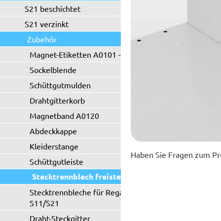
S21 beschichtet
S21 verzinkt
Zubehör
Magnet-Etiketten A0101 - A0102
Sockelblende
Schüttgutmulden
Drahtgitterkorb
Magnetband A0120
Abdeckkappe
Kleiderstange
Haben Sie Fragen zum Pr
Schüttgutleiste
Stecktrennblech freistehend
Stecktrennbleche für Regaltyp
S11/S21
Draht-Steckgitter