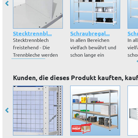
Stecktrennbl...
Schraubregal...
Sch
Stecktrennblech
In allen Bereichen
In a
freistehend - Die
vielfach bewährt und
viel
Trennbleche werden
schon lange ein
scho
Ihnen in der A...
Klassiker:...
Klass
Kunden, die dieses Produkt kauften, kau