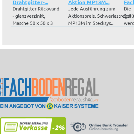
Drahtgitter-...
Aktion MP13M...
Fach
Drahtgitter-Rückwand
Jede Ausführung zum
Die
- glanzverzinkt,
Aktionspreis. Schwerlastregal
Schü
Masche 50 x 50 x 3
MP13M im Stecksys...
werd
mm, für Gr...
von 
verw