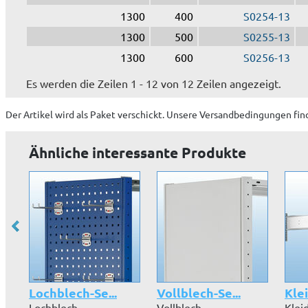
1300
400
S0254-13
1300
500
S0255-13
1300
600
S0256-13
Es werden die Zeilen 1 - 12 von 12 Zeilen angezeigt.
Der Artikel wird
als Paket
verschickt. Unsere Versandbedingungen fin
Ähnliche interessante Produkte
Lochblech-Se...
Vollblech-Se...
Kle
Lochblech-
Vollblech-
Klei