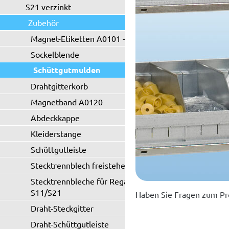
S21 verzinkt
Zubehör
Magnet-Etiketten A0101 - A0102
Sockelblende
Schüttgutmulden
Drahtgitterkorb
Magnetband A0120
Abdeckkappe
Kleiderstange
Schüttgutleiste
Stecktrennblech freistehend
Stecktrennbleche für Regaltyp
S11/S21
Haben Sie Fragen zum Pr
Draht-Steckgitter
Draht-Schüttgutleiste