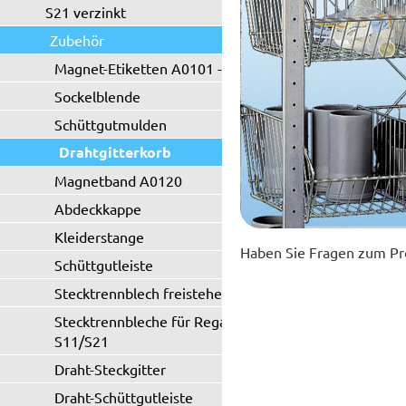
S21 verzinkt
Zubehör
Magnet-Etiketten A0101 - A0102
Sockelblende
Schüttgutmulden
Drahtgitterkorb
Magnetband A0120
Abdeckkappe
Kleiderstange
Haben Sie Fragen zum Pr
Schüttgutleiste
Stecktrennblech freistehend
Stecktrennbleche für Regaltyp
S11/S21
Draht-Steckgitter
Draht-Schüttgutleiste