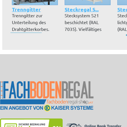
Trenngitter
Steckregal S...
Stec
Trenngitter zur
Stecksystem S21
Stec
Unterteilung des
beschichtet (RAL
lich
Drahtgitterkorbes.
7035). Vielfältiges
(RAL
Zubehör, Höhen...
Vielf