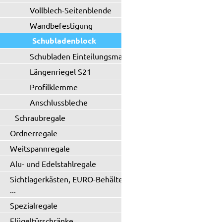
Vollblech-Seitenblende
Wandbefestigung
Schubladenblock
Schubladen Einteilungsmaterial
Längenriegel S21
Profilklemme
Anschlussbleche
Schraubregale
Ordnerregale
Weitspannregale
Alu- und Edelstahlregale
Sichtlagerkästen, EURO-Behälter
...
Spezialregale
Flügeltürschränke