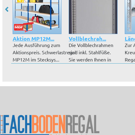
Aktion MP12M...
Vollblechrah...
Län
Jede Ausführung zum
Die Vollblechrahmen
Zur 
Aktionspreis. Schwerlastregal
sind inkl. Stahlfüße.
Kreu
MP12M im Stecksys...
Sie werden Ihnen in
Rega
den A...
beide