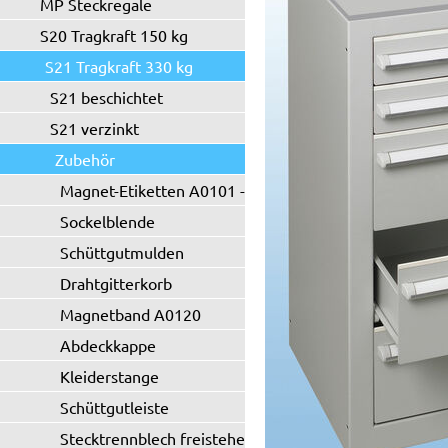
MP Steckregale
S20 Tragkraft 150 kg
S21 Tragkraft 330 kg
S21 beschichtet
S21 verzinkt
Zubehör
Magnet-Etiketten A0101 - A0102
Sockelblende
Schüttgutmulden
Drahtgitterkorb
Magnetband A0120
Abdeckkappe
Kleiderstange
Schüttgutleiste
Stecktrennblech freistehend